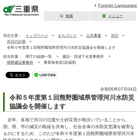
Foreign Languages
検索
メニュー
三重県公式ウェブ
サイト
現在位置：
トップページ
>
まちづくり
>
公共事業
>
河川
>
河川の計画
>
令和５年度第１回熊野圏域県管理河川水防災協議会を開催します
担当所属：
県庁の組織一覧 >
建設・流域下水道事務所 >
熊野建設事務所
>
事業推進室(流域課)
令和05年07月04日
令和５年度第１回熊野圏域県管理河川水防災
協議会を開催します
近年、各地で河川の氾濫や土砂災害が相次いでいることから、
国、県、市の減災の取組を共有し、社会全体の水防災意識を確実な
ものにするため、このたび令和５年度第１回熊野圏域県管理河川水