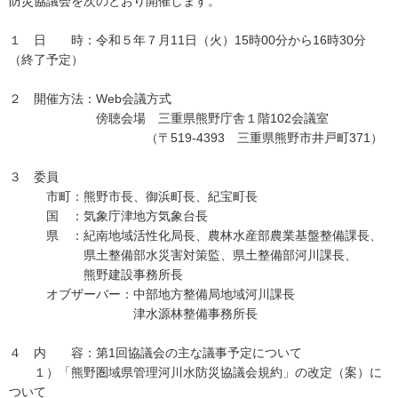
防災協議会を次のとおり開催します。
１ 日 時：令和５年７月11日（火）15時00分から16時30分
（終了予定）
２ 開催方法：Web会議方式
傍聴会場 三重県熊野庁舎１階102会議室
（〒519-4393 三重県熊野市井戸町371）
３ 委員
市町：熊野市長、御浜町長、紀宝町長
国 ：気象庁津地方気象台長
県 ：紀南地域活性化局長、農林水産部農業基盤整備課長、
県土整備部水災害対策監、県土整備部河川課長、
熊野建設事務所長
オブザーバー：中部地方整備局地域河川課長
津水源林整備事務所長
４ 内 容：第1回協議会の主な議事予定について
１）「熊野圏域県管理河川水防災協議会規約」の改定（案）に
ついて