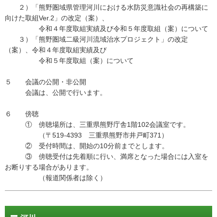
２）「熊野圏域県管理河川における水防災意識社会の再構築に
向けた取組Ver.2」の改定（案）、
令和４年度取組実績及び令和５年度取組（案）について
３）「熊野圏域二級河川流域治水プロジェクト」の改定
（案）、令和４年度取組実績及び
令和５年度取組（案）について
５ 会議の公開・非公開
会議は、公開で行います。
６ 傍聴
① 傍聴場所は、三重県熊野庁舎1階102会議室です。
（〒519-4393 三重県熊野市井戸町371）
② 受付時間は、開始の10分前までとします。
③ 傍聴受付は先着順に行い、満席となった場合には入室を
お断りする場合があります。
（報道関係者は除く）