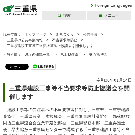
Foreign Languages
検索
メニュー
三重県公式ウェブ
サイト
現在位置：
トップページ
>
まちづくり
>
公共事業
>
三重県の公共事業情報
>
不当要求等防止
>
三重県建設工事等不当要求等防止協議会を開催します
担当所属：
県庁の組織一覧 >
県土整備部
>
技術管理課
令和08年01月14日
三重県建設工事等不当要求等防止協議会を開
催します
建設工事等の受注者への不当要求等に対し、三重県、三重県建設
業協会、三重県農業土木振興会、三重県測量設計業協会、部落解放
同盟三重県連合会企業部建設部会、三重県警察本部、三重弁護士
会、暴力追放三重県民センターで構成する「三重県建設工事等不当