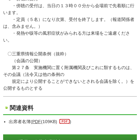
・傍聴の受付は、当日の１３時００分から会場前で先着順に行
います。
・定員（５名）になり次第、受付を終了します。（報道関係者
は、含みません。）
・発熱や咳等の風邪症状がみられる方は来場をご遠慮くださ
い。
〇三重県情報公開条例（抜粋）
（会議の公開）
第２７条 実施機関に置く附属機関及びこれに類するものは、
その会議（法令又は他の条例の
規定により公開することができないとされる会議を除く。）を
公開するものとする
関連資料
出席者名簿(
PDF
(109KB)
)