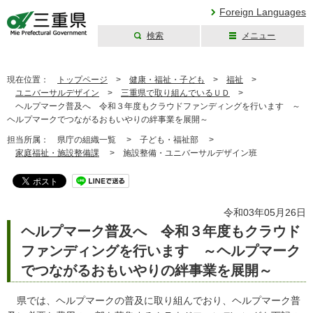
Foreign Languages
検索
メニュー
三重県公式ウェブ
サイト
現在位置：
トップページ
>
健康・福祉・子ども
>
福祉
>
ユニバーサルデザイン
>
三重県で取り組んでいるＵＤ
>
ヘルプマーク普及へ 令和３年度もクラウドファンディングを行います ～
ヘルプマークでつながるおもいやりの絆事業を展開～
担当所属：
県庁の組織一覧 >
子ども・福祉部 >
家庭福祉・施設整備課
>
施設整備・ユニバーサルデザイン班
令和03年05月26日
ヘルプマーク普及へ 令和３年度もクラウド
ファンディングを行います ～ヘルプマーク
でつながるおもいやりの絆事業を展開～
県では、ヘルプマークの普及に取り組んでおり、ヘルプマーク普