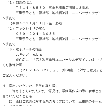
（１）郵送の場合
〒５１４－８５７０ 三重県津市広明町１３番地
三重県子ども・福祉部 地域福祉課 ユニバーサルデザイ
ン班あて
（令和４年１１月１１日（金）必着）
（２）ファクシミリの場合
０５９－２２４－３０８５
三重県子ども・福祉部 地域福祉課 ユニバーサルデザイ
ン班あて
（３）電子メールの場合
ud@pref.mie.lg.jp
※件名に「『第５次三重県ユニバーサルデザインのまちづ
くり推進計画
（２０２３-２０２６）』」（中間案）に対する意見」と
ご記入ください。
４ 提出いただいたご意見の取り扱い
皆さまからいただいたご意見は、最終案作成の際に参考とさ
せていただくととも
に、後日ご意見に対する県の考え方について、三重県のホーム