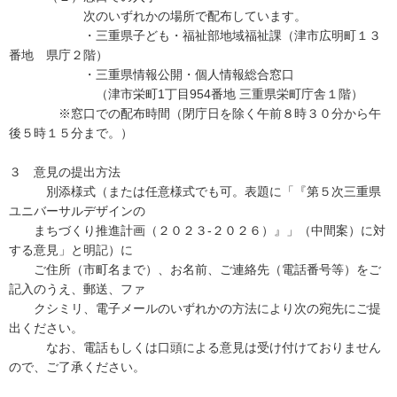
次のいずれかの場所で配布しています。
・三重県子ども・福祉部地域福祉課（津市広明町１３
番地 県庁２階）
・三重県情報公開・個人情報総合窓口
（津市栄町1丁目954番地 三重県栄町庁舎１階）
※窓口での配布時間（閉庁日を除く午前８時３０分から午
後５時１５分まで。）
３ 意見の提出方法
別添様式（または任意様式でも可。表題に「『第５次三重県
ユニバーサルデザインの
まちづくり推進計画（２０２３-２０２６）』」（中間案）に対
する意見」と明記）に
ご住所（市町名まで）、お名前、ご連絡先（電話番号等）をご
記入のうえ、郵送、ファ
クシミリ、電子メールのいずれかの方法により次の宛先にご提
出ください。
なお、電話もしくは口頭による意見は受け付けておりません
ので、ご了承ください。