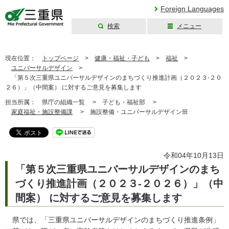
Foreign Languages
検索
メニュー
三重県公式ウェブ
サイト
現在位置：
トップページ
>
健康・福祉・子ども
>
福祉
>
ユニバーサルデザイン
>
「第５次三重県ユニバーサルデザインのまちづくり推進計画（２０２３-２０
２６）」（中間案） に対するご意見を募集します
担当所属：
県庁の組織一覧 >
子ども・福祉部 >
家庭福祉・施設整備課
>
施設整備・ユニバーサルデザイン班
令和04年10月13日
「第５次三重県ユニバーサルデザインのまち
づくり推進計画（２０２３-２０２６）」（中
間案） に対するご意見を募集します
県では、「三重県ユニバーサルデザインのまちづくり推進条例」