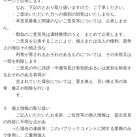
ページで公表します。
なお、下記のとおり取り扱いますので、ご了承ください。
・ご提出いただいた方への個別の回答はいたしません。
・本意見募集と関連のないご意見等については、公表しませ
ん。
・類似のご意見等は適時整理のうえ、まとめて公表します。
・ご意見を公表することにより、個人または法人の権利、競争
上の地位その他正当な
利害が害されるおそれがあるものについては、その全部又は
一部を削除します。
・ご意見の中に誹謗・中傷等及び差別的あるいは差別を助長す
るおそれのある表現が
含まれていた場合については、置き換え、言い換え等の加
筆、修正や削除を行いま
す。
５ 個人情報の取り扱い
ご記入いただいたお名前、ご住所等の個人情報は、提出意見
の内容に不明な点があ
った場合の連絡等、このパブリックコメントに関する業務のみ
で使用し、三重県個人