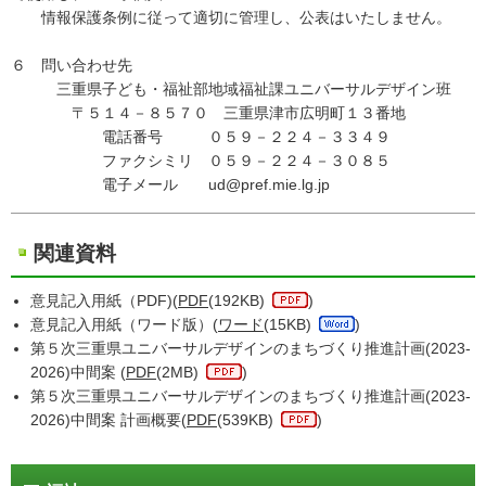
情報保護条例に従って適切に管理し、公表はいたしません。
６ 問い合わせ先
三重県子ども・福祉部地域福祉課ユニバーサルデザイン班
〒５１４－８５７０ 三重県津市広明町１３番地
電話番号 ０５９－２２４－３３４９
ファクシミリ ０５９－２２４－３０８５
電子メール ud@pref.mie.lg.jp
関連資料
意見記入用紙（PDF)(
PDF
(192KB)
)
意見記入用紙（ワード版）(
ワード
(15KB)
)
第５次三重県ユニバーサルデザインのまちづくり推進計画(2023-
2026)中間案 (
PDF
(2MB)
)
第５次三重県ユニバーサルデザインのまちづくり推進計画(2023-
2026)中間案 計画概要(
PDF
(539KB)
)