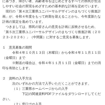
に基づき、障がい者、高齢者等をはじめとするすべての県民が生活
しやすい社会の実現をめざすための基本的な計画を定めています。
現行の「第４次三重県ユニバーサルデザインのまちづくり推進計
画」が、令和４年度をもって終期を迎えることから、今年度新たな
計画の策定を進めています。
つきましては、県民の皆さんの意見を計画に反映させるため、
「第５次三重県ユニバーサルデザインのまちづくり推進計画（２０
２３-２０２６）」（中間案）に対するご意見を募集します。
１ 意見募集の期間
令和４年１０月１３日（木曜日）から令和４年１１月１１日
（金曜日）まで
※郵送の場合は、令和４年１１月１１日（金曜日）までの消
印を有効とします。
２ 資料の入手方法
次のいずれかの方法で入手いただくことができます。
（１）三重県ホームページからの入手
下記の関連資料PDFファイルをダウンロードしてくだ
さい。
（２）窓口での入手