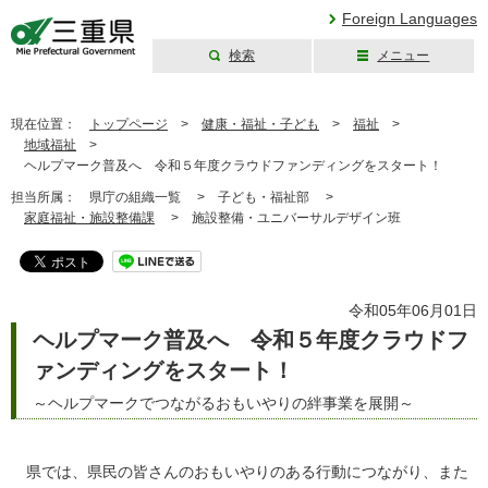
Foreign Languages
検索
メニュー
三重県公式ウェブ
サイト
現在位置：
トップページ
>
健康・福祉・子ども
>
福祉
>
地域福祉
>
ヘルプマーク普及へ 令和５年度クラウドファンディングをスタート！
担当所属：
県庁の組織一覧 >
子ども・福祉部 >
家庭福祉・施設整備課
>
施設整備・ユニバーサルデザイン班
令和05年06月01日
ヘルプマーク普及へ 令和５年度クラウドフ
ァンディングをスタート！
～ヘルプマークでつながるおもいやりの絆事業を展開～
県では、県民の皆さんのおもいやりのある行動につながり、また