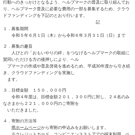
行動へのきっかけとなるよう、ヘルプマークの普及に取り組んでお
り、ヘルプマーク普及に必要な費用の一部を募集するため、クラウ
ドファンディングを下記のとおり行います。
記
１．募集期間
令和５年６月１日（木）から令和６年３月３１日（日）まで
２．募集の趣旨
人びとの「おもいやりの絆」をつなげるヘルプマークの取組に
賛同いただける方の後押しにより、ヘル
プマークの作成や普及啓発を進めるため、平成30年度から引き続
き、クラウドファンディングを実施し
ます。
３．目標金額 １５０，０００円
令和４年度は、目標金額２０１，３００円に対し、２４名のみ
なさまから２２１，０００円のご寄附を
いただきました。
４．寄附の方法等
県ホームページ
から寄附の申込みをお願いします。
※クレジットカード、コンビニエンスストアでの端末利用、ペ