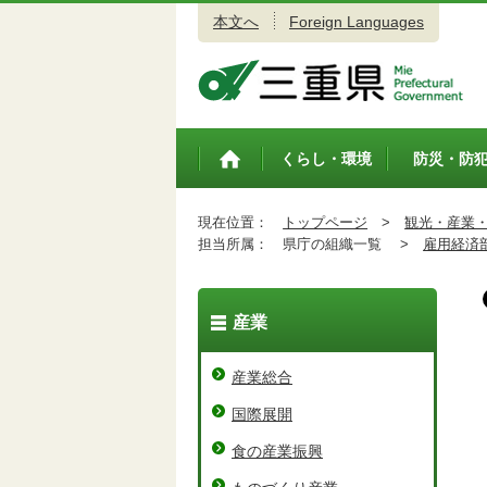
本文へ
Foreign Languages
三重県公式ウェブサイト
くらし・環境
防災・防
トップペ
ージ
現在位置：
トップページ
>
観光・産業
担当所属：
県庁の組織一覧 >
雇用経済
産業
産業総合
国際展開
食の産業振興