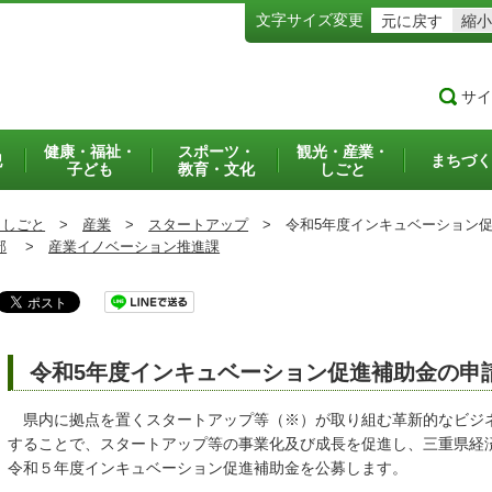
文字サイズ変更
元に戻す
縮小
サイ
健康・福祉・
スポーツ・
観光・産業・
犯
まちづく
子ども
教育・文化
しごと
・しごと
>
産業
>
スタートアップ
>
令和5年度インキュベーション促
部
>
産業イノベーション推進課
令和5年度インキュベーション促進補助金の申
県内に拠点を置くスタートアップ等（※）が取り組む革新的なビジ
することで、スタートアップ等の事業化及び成長を促進し、三重県経
令和５年度インキュベーション促進補助金を公募します。