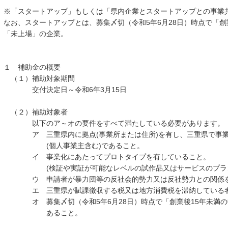
※「スタートアップ」もしくは「県内企業とスタートアップとの事業
なお、スタートアップとは、募集〆切（令和5年6月28日）時点で「創
「未上場」の企業。
１ 補助金の概要
（１）補助対象期間
交付決定日～令和6年3月15日
（２）補助対象者
以下のア～オの要件をすべて満たしている必要があります。
ア 三重県内に拠点(事業所または住所)を有し、三重県で事業
(個人事業主含む)であること。
イ 事業化にあたってプロトタイプを有していること。
(検証や実証が可能なレベルの試作品又はサービスのプラン
ウ 申請者が暴力団等の反社会的勢力又は反社勢力との関係を
エ 三重県が賦課徴収する税又は地方消費税を滞納している者
オ 募集〆切（令和5年6月28日）時点で「創業後15年未満の
あること。