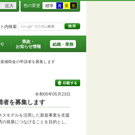
色の変更
拡大
標準
青
黄
黒
ト内検索
県政・
り
組織・業務
お知らせ情報
進補助金の申請者を募集します
令和05年05月23日
請者を募集します
印刷する
ネスモデルを活用した新規事業を支援
済の発展につなげることを目的とし、