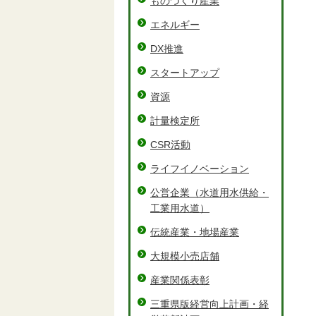
ものづくり産業
エネルギー
DX推進
スタートアップ
資源
計量検定所
CSR活動
ライフイノベーション
公営企業（水道用水供給・
工業用水道）
伝統産業・地場産業
大規模小売店舗
産業関係表彰
三重県版経営向上計画・経