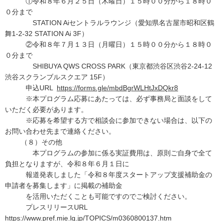
①令和８年６月２５日（木曜日）１５時００分から１８時０
０分まで
STATION Aiセントラルラウンジ（愛知県名古屋市昭和区鶴
舞1-2-32 STATION Ai 3F）
②令和８年７月１３日（月曜日）１５時００分から１８時０
０分まで
SHIBUYA QWS CROSS PARK（東京都渋谷区渋谷2-24-12
渋谷スクランブルスクエア 15F）
申込URL
https://forms.gle/mbdBgrWLHtJxDQkr8
※本プログラム応募にあたっては、必ず事務局と面談をして
いただく必要があります。
※応募を希望する方で相談会に参加できない場合は、以下の
お問い合わせ先まで連絡ください。
（８）その他
本プログラムの参加に係る実証費用は、原則ご自身で全て
負担となりますが、令和８年６月１日に
報道発表しました「令和８年度スタートアップ支援補助金の
申請者を募集します」に掲載の補助金
を活用いただくことも可能ですのでご検討ください。
プレスリリースURL
https://www.pref.mie.lg.jp/TOPICS/m0360800137.htm