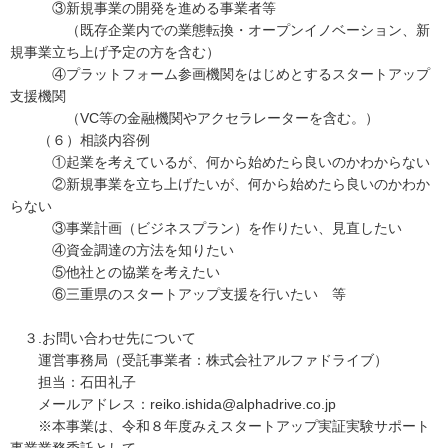
③新規事業の開発を進める事業者等
（既存企業内での業態転換・オープンイノベーション、新
規事業立ち上げ予定の方を含む）
④プラットフォーム参画機関をはじめとするスタートアップ
支援機関
（VC等の金融機関やアクセラレーターを含む。）
（６）相談内容例
①起業を考えているが、何から始めたら良いのかわからない
②新規事業を立ち上げたいが、何から始めたら良いのかわか
らない
③事業計画（ビジネスプラン）を作りたい、見直したい
④資金調達の方法を知りたい
⑤他社との協業を考えたい
⑥三重県のスタートアップ支援を行いたい 等
３.お問い合わせ先について
運営事務局（受託事業者：株式会社アルファドライブ）
担当：石田礼子
メールアドレス：reiko.ishida@alphadrive.co.jp
※本事業は、令和８年度みえスタートアップ実証実験サポート