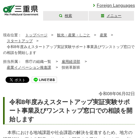
Foreign Languages
検索
メニュー
三重県公式ウェブ
サイト
現在位置：
トップページ
>
観光・産業・しごと
>
産業
>
スタートアップ
>
令和8年度みえスタートアップ実証実験サポート事業及びワンストップ窓口で
の相談を開始します
担当所属：
県庁の組織一覧 >
雇用経済部
>
産業イノベーション推進課
>
技術革新班
令和08年06月02日
令和8年度みえスタートアップ実証実験サポ
ート事業及びワンストップ窓口での相談を開
始します
本県における地域課題や社会課題の解決を促進するため、地方の