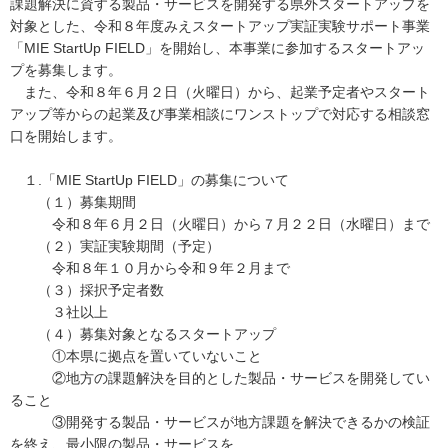
課題解決に資する製品・サービスを開発する県外スタートアップを
対象とした、令和８年度みえスタートアップ実証実験サポート事業
「MIE StartUp FIELD」を開始し、本事業に参加するスタートアッ
プを募集します。
また、令和８年６月２日（火曜日）から、起業予定者やスタート
アップ等からの起業及び事業相談にワンストップで対応する相談窓
口を開始します。
１.「MIE StartUp FIELD」の募集について
（１）募集期間
令和８年６月２日（火曜日）から７月２２日（水曜日）まで
（２）実証実験期間（予定）
令和８年１０月から令和９年２月まで
（３）採択予定者数
３社以上
（４）募集対象となるスタートアップ
①本県に拠点を置いていないこと
②地方の課題解決を目的とした製品・サービスを開発してい
ること
③開発する製品・サービスが地方課題を解決できるかの検証
を終え、最小限の製品・サービスを