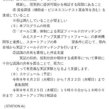
構築し、現実的に提供可能かを検証する段階にあること
④ 資金調達（補助金・ビジネスコンテスト賞金等を含む）を
達成していること
※④は満たしていることが望ましい
（５）本プログラムの特長
①「オール三重」体制による実証フィールドのマッチング
「みえスタートアップ支援プラットフォーム」の参画機
関等と連携し、スタートアップの希 望条件に応じて、県内
全域から実証フィールドのマッチングを行います。
②認識の共有を重視した伴走支援
実証の目的、役割分担や期待する成果等について事前に
十分な認識の共有を図ることで、双方に
とって有意義な実証実験となるよう支援します。
（６）スケジュール（予定）
令和８年６月２日（火曜日）から７月２２日（水曜日）まで
募集期間
令和８年６月２５日（木曜日）１５時００分から１８時００
分まで スタートアップ向け相談会
（STATION Ai）