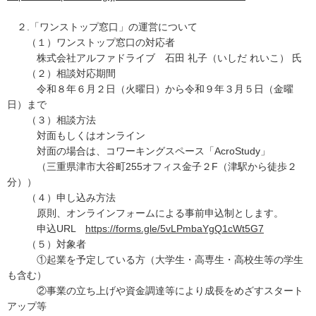
２.「ワンストップ窓口」の運営について
（１）ワンストップ窓口の対応者
株式会社アルファドライブ 石田 礼子（いしだ れいこ） 氏
（２）相談対応期間
令和８年６月２日（火曜日）から令和９年３月５日（金曜
日）まで
（３）相談方法
対面もしくはオンライン
対面の場合は、コワーキングスペース「AcroStudy」
（三重県津市大谷町255オフィス金子２F（津駅から徒歩２
分））
（４）申し込み方法
原則、オンラインフォームによる事前申込制とします。
申込URL
https://forms.gle/5vLPmbaYgQ1cWt5G7
（５）対象者
①起業を予定している方（大学生・高専生・高校生等の学生
も含む）
②事業の立ち上げや資金調達等により成長をめざすスタート
アップ等