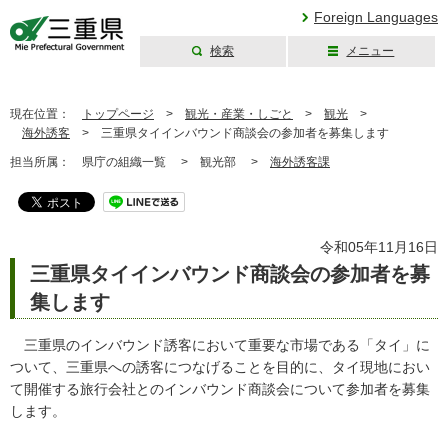
Foreign Languages
検索
メニュー
三重県公式ウェブ
サイト
現在位置：
トップページ
>
観光・産業・しごと
>
観光
>
海外誘客
>
三重県タイインバウンド商談会の参加者を募集します
担当所属：
県庁の組織一覧 >
観光部 >
海外誘客課
令和05年11月16日
三重県タイインバウンド商談会の参加者を募
集します
三重県のインバウンド誘客において重要な市場である「タイ」に
ついて、三重県への誘客につなげることを目的に、タイ現地におい
て開催する旅行会社とのインバウンド商談会について参加者を募集
します。