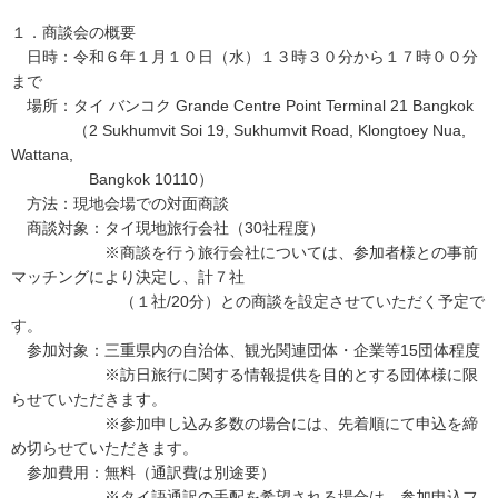
１．商談会の概要
日時：令和６年１月１０日（水）１３時３０分から１７時００分
まで
場所：タイ バンコク Grande Centre Point Terminal 21 Bangkok
（2 Sukhumvit Soi 19, Sukhumvit Road, Klongtoey Nua,
Wattana,
Bangkok 10110）
方法：現地会場での対面商談
商談対象：タイ現地旅行会社（30社程度）
※商談を行う旅行会社については、参加者様との事前
マッチングにより決定し、計７社
（１社/20分）との商談を設定させていただく予定で
す。
参加対象：三重県内の自治体、観光関連団体・企業等15団体程度
※訪日旅行に関する情報提供を目的とする団体様に限
らせていただきます。
※参加申し込み多数の場合には、先着順にて申込を締
め切らせていただきます。
参加費用：無料（通訳費は別途要）
※タイ語通訳の手配を希望される場合は、参加申込フ