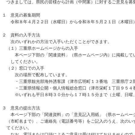
つきましては、県民の皆様から計画（中間案）に対するご意見を募
１ 意見の募集期間
令和８年４月２２日（水曜日）から令和８年５月２１日（木曜日）
２ 資料の入手方法
次のいずれかの方法で入手いただくことができます。
（１）三重県ホームページからの入手
本ページ下部の「関連資料」（県ホームページ内）に掲載してい
してください。
（２）窓口での入手
次の場所で配布しています。
・三重県観光部海外誘客課（津市広明町１３番地 三重県庁２
・三重県情報公開・個人情報総合窓口（津市栄町１丁目９５４番
※いずれも平日８時３０分から１７時１５分まで（土曜、日曜、
３ 意見の提出方法
本ページ下部の「関連資料」の「意見記入用紙」（県ホームページ
（市町名まで）、ご連絡先（電話番号等）をご記入のうえ、次のい
てください。
なお、電話または口頭によるご意見は受け付けておりませんので