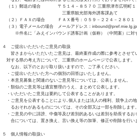
（１）郵送の場合 〒５１４－８５７０ 三重県津市広明町１
三重県観光部海外誘客課あて
（２）ＦＡＸの場合 ＦＡＸ番号：０５９－２２４－２８０１
（３）電子メールの場合 メールアドレス：inbound@pref.mie.lg.jp
※件名に「みえインバウンド誘客計画（仮称）（中間案）に対す
４ ご提出いただいたご意見の取扱
皆さまからいただいたご意見は、最終案作成の際に参考とさせてい
対する県の考え方について、三重県のホームページで公表します。
なお、以下のとおり取り扱いますので、ご了承ください。
・ご提出いただいた方への個別の回答はいたしません。
・本意見募集と関連のないご意見等については、公表しません。
・類似のご意見等は適宜整理のうえ、まとめて公表します。
・いただいたご意見は要約して公表することがあります。
・ご意見を公表することにより､個人または法人の権利、競争上の地
るおそれがあるものについては、その全部又は一部を削除します
・ご意見の中に誹謗、中傷等及び差別的あるいは差別を助長するお
合については、置き換え、言い換え等の加筆、修正や削除を行い
５ 個人情報の取扱い