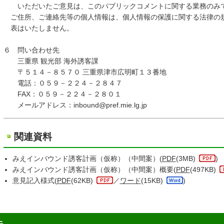
いただいたご意見は、このパブリックコメントに関する業務のみで
ご住所、ご連絡先等の個人情報は、個人情報の保護に関する法律の
表はいたしません。
６ 問い合わせ先
三重県 観光部 海外誘客課
〒５１４－８５７０ 三重県津市広明町１３番地
電話：０５９－２２４－２８４７
FAX：０５９－２２４－２８０１
メールアドレス：inbound@pref.mie.lg.jp
関連資料
みえインバウンド誘客計画（仮称）（中間案）(
PDF
(3MB)
)
みえインバウンド誘客計画（仮称）（中間案）概要(
PDF
(497KB)
意見記入様式(
PDF
(62KB)
／
ワード
(15KB)
)