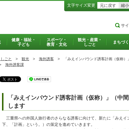
文字サイズ変更
元に戻す
縮小
サイ
健康・福祉・
スポーツ・
観光・産業・
犯
まちづく
子ども
教育・文化
しごと
・しごと
>
観光
>
海外誘客
>
「みえインバウンド誘客計画（仮称）
>
海外誘客課
「みえインバウンド誘客計画（仮称）」（中間
します
三重県への外国人旅行者のさらなる誘客に向けて、新たに「みえイ
下、「計画」という。）の策定を進めていきます。