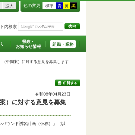
色の変更
拡大
標準
青
黄
黒
ト内検索
県政・
り
組織・業務
お知らせ情報
」（中間案）に対する意見を募集します
令和08年04月23日
案）に対する意見を募集
印刷する
ンバウンド誘客計画（仮称）」（以