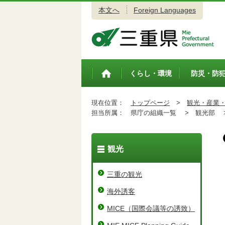
本文へ
Foreign Languages
三重県公式ウェブサイト
くらし・環境
防災・防
トップペ
ージ
現在位置：
トップページ
>
観光・産業
担当所属：
県庁の組織一覧 >
観光部 
観光
三重の観光
海外誘客
MICE（国際会議等の誘致）