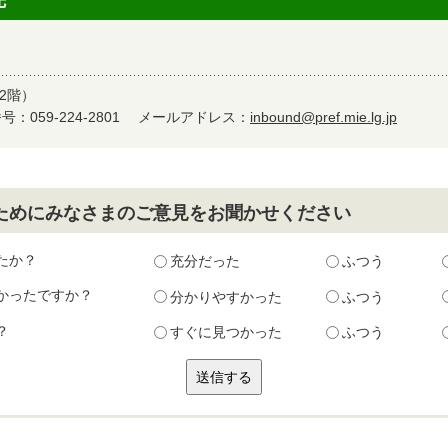
先
2階）
：059-224-2801
メールアドレス：
inbound@pref.mie.lg.jp
ためにみなさまのご意見をお聞かせください
たか？
充分だった
ふつう
かったですか？
分かりやすかった
ふつう
？
すぐに見つかった
ふつう