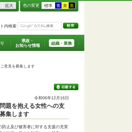
色の変更
拡大
標準
青
黄
黒
ト内検索
県政・
り
組織・業務
お知らせ情報
ご意見を募集します
令和06年12月16日
問題を抱える女性への支
印刷する
募集します
の防止及び被害者に対する支援の充実