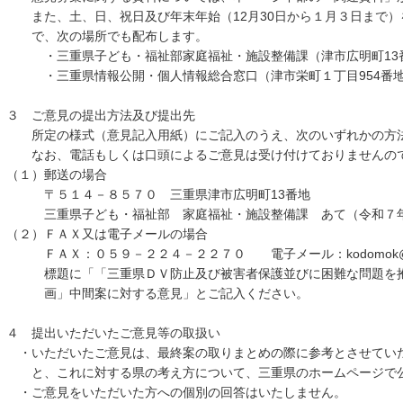
また、土、日、祝日及び年末年始（12月30日から１月３日まで）を除
で、次の場所でも配布します。
・三重県子ども・福祉部家庭福祉・施設整備課（津市広明町13
・三重県情報公開・個人情報総合窓口（津市栄町１丁目954番地
３ ご意見の提出方法及び提出先
所定の様式（意見記入用紙）にご記入のうえ、次のいずれかの方法
なお、電話もしくは口頭によるご意見は受け付けておりませんの
（１）郵送の場合
〒５１４－８５７０ 三重県津市広明町13番地
三重県子ども・福祉部 家庭福祉・施設整備課 あて（令和７年
（２）ＦＡＸ又は電子メールの場合
ＦＡＸ：０５９－２２４－２２７０ 電子メール：kodomok@pref.m
標題に「「三重県ＤＶ防止及び被害者保護並びに困難な問題を抱
画」中間案に対する意見」とご記入ください。
４ 提出いただいたご意見等の取扱い
・いただいたご意見は、最終案の取りまとめの際に参考とさせてい
と、これに対する県の考え方について、三重県のホームページで
・ご意見をいただいた方への個別の回答はいたしません。