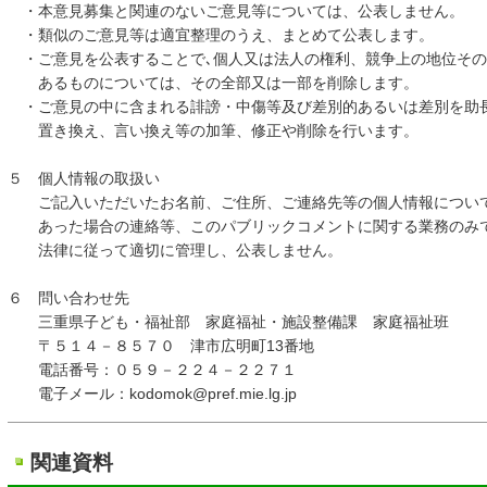
・本意見募集と関連のないご意見等については、公表しません。
・類似のご意見等は適宜整理のうえ、まとめて公表します。
・ご意見を公表することで､個人又は法人の権利、競争上の地位その
あるものについては、その全部又は一部を削除します。
・ご意見の中に含まれる誹謗・中傷等及び差別的あるいは差別を助
置き換え、言い換え等の加筆、修正や削除を行います。
５ 個人情報の取扱い
ご記入いただいたお名前、ご住所、ご連絡先等の個人情報について
あった場合の連絡等、このパブリックコメントに関する業務のみで
法律に従って適切に管理し、公表しません。
６ 問い合わせ先
三重県子ども・福祉部 家庭福祉・施設整備課 家庭福祉班
〒５１４－８５７０ 津市広明町13番地
電話番号：０５９－２２４－２２７１
電子メール：kodomok@pref.mie.lg.jp
関連資料