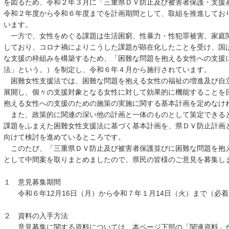
を図るため、令和２年３月に「三重県ＤＶ防止及び被害者保護・支援
令和２年度から令和６年度までを計画期間として、取組を推進してお
います。
一方で、女性をめぐる課題は生活困窮、性暴力・性犯罪被害、家庭
しており、コロナ禍によりこうした課題が顕在化したことを受け、国
な支援の枠組みを構築するため、「困難な問題を抱える女性への支援
法」という。）を制定し、令和６年４月から施行されています。
困難女性支援法では、困難な問題を抱える女性の福祉の増進及び自
展開し、個々の支援対象となる女性に対して効果的に機能することを
抱える女性への支援のための施策の実施に関する基本計画を定めなけ
また、政策的に関連の深い他の計画と一体のものとして策定できる
課題をふまえた困難女性支援法に基づく基本計画を、県ＤＶ防止計画
向けて検討を進めているところです。
このたび、「三重県ＤＶ防止及び被害者保護並びに困難な問題を抱
として中間案を取りまとめましたので、県民の皆様のご意見を募集し
１ 意見募集期間
令和６年12月16日（月）から令和７年１月14日（火）まで（必着
２ 資料の入手方法
意見募集に関する資料については、本ページ下部の「関連資料」か