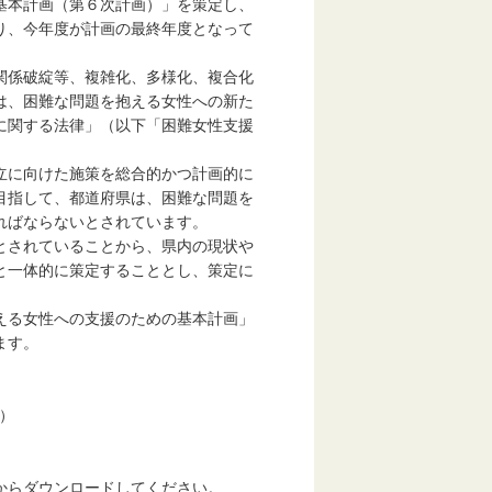
基本計画（第６次計画）」を策定し、
り、今年度が計画の最終年度となって
関係破綻等、複雑化、多様化、複合化
は、困難な問題を抱える女性への新た
に関する法律」（以下「困難女性支援
立に向けた施策を総合的かつ計画的に
目指して、都道府県は、困難な問題を
ればならないとされています。
とされていることから、県内の現状や
と一体的に策定することとし、策定に
える女性への支援のための基本計画」
ます。
）
らダウンロードしてください。