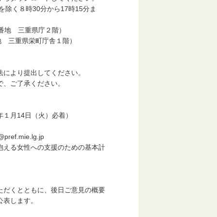
く８時30分から17時15分ま
番地 三重県庁２階）
 三重県栄町庁舎１階）
により提出してください。
で、ご了承ください。
１月14日（火）必着）
ie.lg.jp
える女性への支援のための基本計
ただくとともに、後日ご意見の概要
公表します。