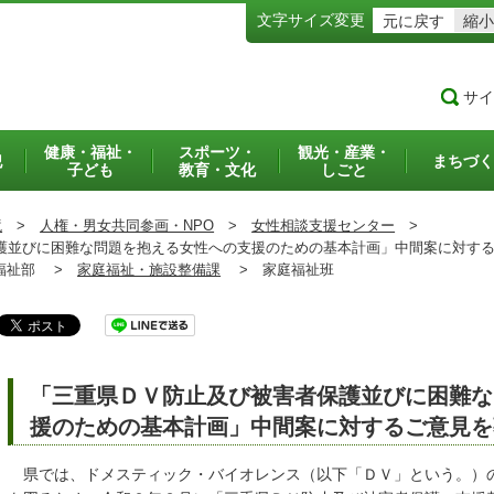
文字サイズ変更
元に戻す
縮小
サイ
健康・福祉・
スポーツ・
観光・産業・
犯
まちづく
子ども
教育・文化
しごと
境
>
人権・男女共同参画・NPO
>
女性相談支援センター
>
並びに困難な問題を抱える女性への支援のための基本計画」中間案に対する
祉部 >
家庭福祉・施設整備課
>
家庭福祉班
「三重県ＤＶ防止及び被害者保護並びに困難な
援のための基本計画」中間案に対するご意見を
県では、ドメスティック・バイオレンス（以下「ＤＶ」という。）