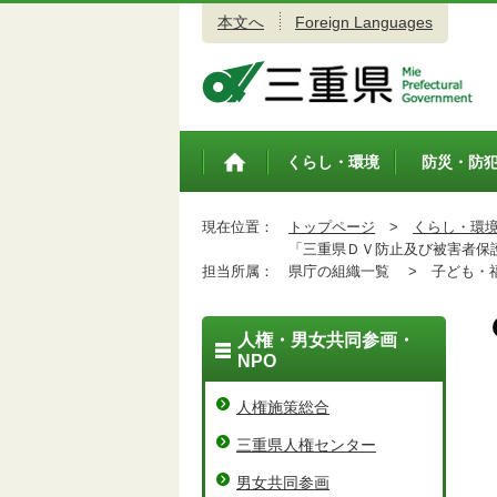
本文へ
Foreign Languages
三重県公式ウェブサイト
くらし・環境
防災・防
トップペ
ージ
現在位置：
トップページ
>
くらし・環
「三重県ＤＶ防止及び被害者保護
担当所属：
県庁の組織一覧 >
子ども・福
人権・男女共同参画・
NPO
人権施策総合
三重県人権センター
男女共同参画