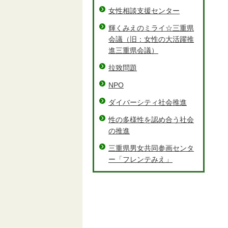
女性相談支援センター
輝くみえのミライ☆三重県
会議（旧：女性の大活躍推
進三重県会議）
拉致問題
NPO
ダイバーシティ社会推進
性の多様性を認め合う社会
の推進
三重県男女共同参画センタ
ー「フレンテみえ」