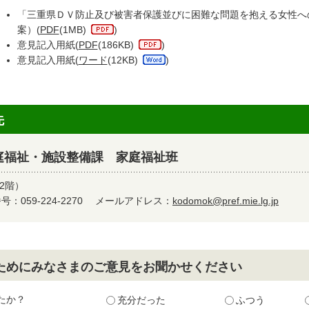
「三重県ＤＶ防止及び被害者保護並びに困難な問題を抱える女性へ
案）(
PDF
(1MB)
)
意見記入用紙(
PDF
(186KB)
)
意見記入用紙(
ワード
(12KB)
)
先
庭福祉・施設整備課 家庭福祉班
2階）
：059-224-2270
メールアドレス：
kodomok@pref.mie.lg.jp
ためにみなさまのご意見をお聞かせください
たか？
充分だった
ふつう