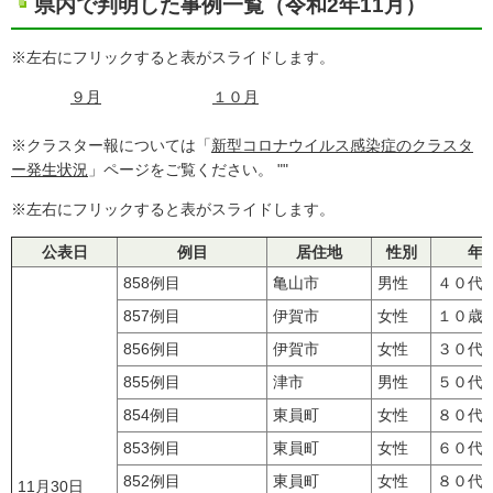
県内で判明した事例一覧（令和2年11月）
※左右にフリックすると表がスライドします。
９月
１０月
※クラスター報については「
新型コロナウイルス感染症のクラスタ
ー発生状況
」ページをご覧ください。 ""
※左右にフリックすると表がスライドします。
公表日
例目
居住地
性別
年
858例目
亀山市
男性
４０代
857例目
伊賀市
女性
１０歳
856例目
伊賀市
女性
３０代
855例目
津市
男性
５０代
854例目
東員町
女性
８０代
853例目
東員町
女性
６０代
852例目
東員町
女性
８０代
11月30日