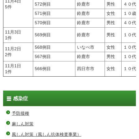
11月4日
572例目
鈴鹿市
男性
４０代
5件
571例目
鈴鹿市
女性
１０歳
570例目
鈴鹿市
男性
４０代
11月3日
569例目
鈴鹿市
男性
１０代
1件
568例目
いなべ市
女性
１０代
11月2日
2件
567例目
鈴鹿市
男性
１０代
11月1日
566例目
四日市市
女性
１０代
1件
感染症
予防接種
麻しん対策
風しん対策（風しん抗体検査事業）