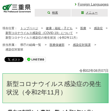
Foreign Languages
検索
メニュー
三重県公式ウェブ
サイト
現在位置：
トップページ
>
健康・福祉・子ども
>
医療
>
感染症
>
新型コロナウイルス感染症（COVID-19）について
>
新型コロナウイルス感染症の発生状況（令和2年11月）
担当所属：
県庁の組織一覧 >
医療保健部
>
感染症対策課
>
感染症対策班
令和02年08月07日
新型コロナウイルス感染症の発生
状況（令和2年11月）