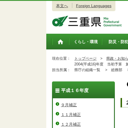
本文へ
Foreign Languages
三重県公式ウェブサイト
くらし・環境
防災・防
トップペ
ージ
現在位置：
トップページ
>
県政・お知
2004(平成16)年度 当初予算
担当所属：
県庁の組織一覧 >
総務部 
平成１６年度
９月補正
１１月補正
１２月補正