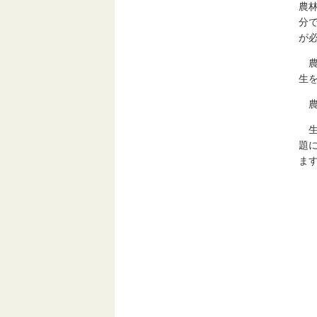
農
分
が
農
生
農
生
題
ま