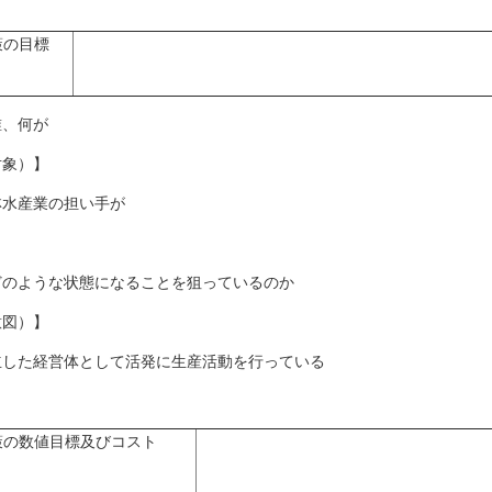
策の目標
誰、何が
対象）】
林水産業の担い手が
どのような状態になることを狙っているのか
意図）】
立した経営体として活発に生産活動を行っている
策の数値目標及びコスト