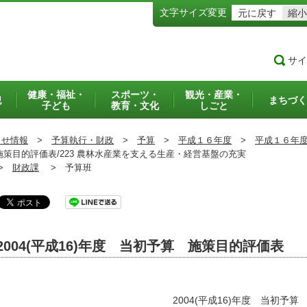
文字サイズ変更
元に戻す
縮小
サイ
健康・福祉・
スポーツ・
観光・産業・
犯
まちづく
子ども
教育・文化
しごと
らせ情報
>
予算執行・財政
>
予算
>
平成１６年度
>
平成１６年
 施策目的評価表/223 農林水産業を支える生産・経営基盤の充実
>
財政課
>
予算班
2004(平成16)年度 当初予算 施策目的評価表
2004(平成16)年度 当初予算