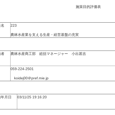
施策目的評価表
策名
223
農林水産業を支える生産・経営基盤の充実
価者
農林水産商工部 総括マネージャー 小出甚吉
059-224-2501
koidej00＠pref.mie.jp
価年月日
03/11/25 19:16:20