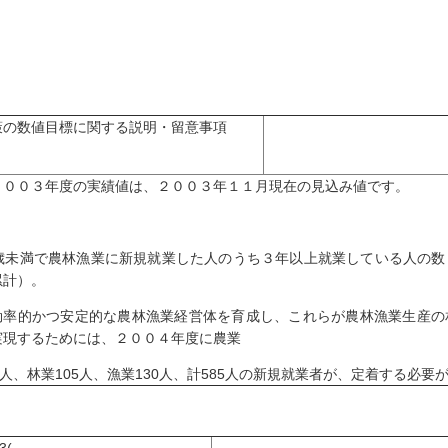
策の数値目標に関する説明・留意事項
２００３年度の実績値は、２００３年１１月現在の見込み値です。
0歳未満で農林漁業に新規就業した人のうち３年以上就業している人の
累計）。
効率的かつ安定的な農林漁業経営体を育成し、これらが農林漁業生産の
実現するためには、２００４年度に農業
0人、林業105人、漁業130人、計585人の新規就業者が、定着する必要