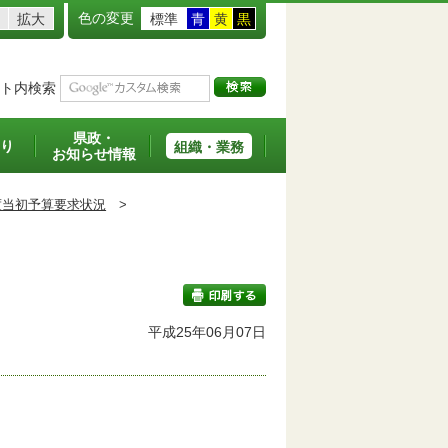
色の変更
拡大
標準
青
黄
黒
ト内検索
県政・
り
組織・業務
お知らせ情報
度当初予算要求状況
>
平成25年06月07日
印刷する