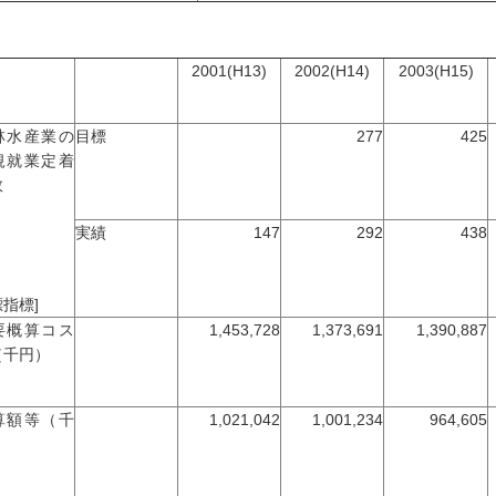
2001(H13)
2002(H14)
2003(H15)
林水産業の
目標
277
425
規就業定着
数
実績
147
292
438
指標]
要概算コス
1,453,728
1,373,691
1,390,887
（千円）
算額等（千
1,021,042
1,001,234
964,605
）