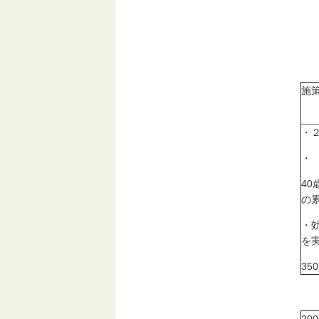
施
・
・
4
の
・
を
35