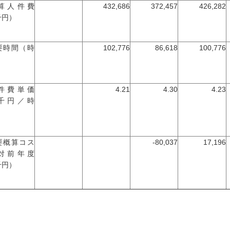
算人件費
432,686
372,457
426,282
千円）
要時間（時
102,776
86,618
100,776
）
件費単価
4.21
4.30
4.23
千円／時
）
要概算コス
-80,037
17,196
対前年度
千円）