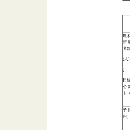
農
新
者
(人)
[
目標
必
ト
予
円