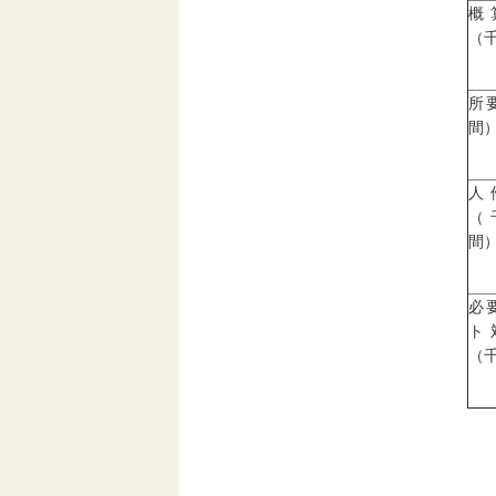
概
（
所
間
人
（
間
必
ト
（