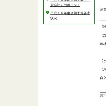
般会計）のポイント
施
平成１６年度当初予算要求
状況
【
（
農
【
（
自
施