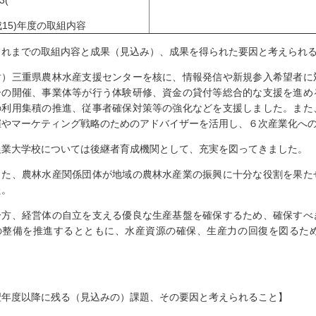
3(
15)年度の取組内容
これまでの取組内容と成果（見込み）、成果を得られた要因と考えられ
財）三重県農林水産支援センターを核に、情報発信や新規参入希望者に
ーの開催、事業体等が行う体験研修、資金の貸付等総合的な支援を進め
の利用集積の推進、従事者確保対策等の強化などを支援しました。また
催やマーケティング戦略のためのアドバイザーを活用し、６次産業化へ
業大学校については後継者育成機関として、充実を図ってきました
た、農林水産関係団体が地域の農林水産業の振興に十分な役割を果た
た。
方、経営体の自立を支える優良な生産基盤を確保するため、確保すべ
の整備を推進するとともに、水産資源の確保、生産力の回復を図るた
。
翌年度以降に残る（見込みの）課題、その要因と考えられること】