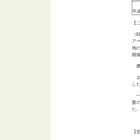
200
平成
【
（
ア
地
開
農
ま
し
一
盤
た
【