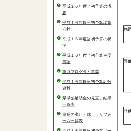
平成１６年度当初予算の概
要
平成１６年度当初予算調製
方針
施
平成１６年度当初予算の状
況
平成１６年度当初予算主要
評
事項
重点プログラム事業
平成１６年度当初予算計数
資料
県単独補助金の見直し結果
一覧表
評
事業の廃止・休止・リフォ
ーム一覧表
平成１６年度当初予算（一