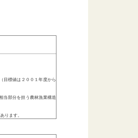
数（目標値は２００１年度から
相当部分を担う農林漁業構造
があります。