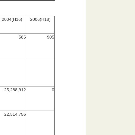
2004(H16)
2006(H18)
585
905
25,288,912
0
22,514,756