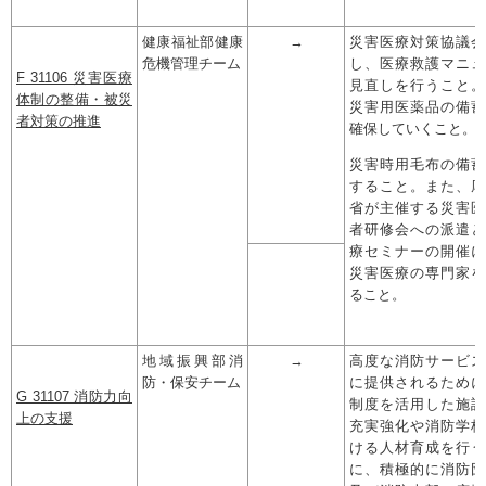
健康福祉部健康
→
災害医療対策協議会
危機管理チーム
し、医療救護マニュ
F 31106 災害医療
見直しを行うこと。
体制の整備・被災
災害用医薬品の備蓄
者対策の推進
確保していくこと。
災害時用毛布の備蓄
すること。また、厚
省が主催する災害医
者研修会への派遣と
療セミナーの開催に
災害医療の専門家を
ること。
地域振興部消
→
高度な消防サービス
防・保安チーム
に提供されるために
G 31107 消防力向
制度を活用した施設
上の支援
充実強化や消防学校
ける人材育成を行う
に、積極的に消防団