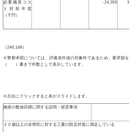
必要概算コス
-24,355
3,
ト対前年度
（千円）
（240,188）
※警察本部については、評価表作成の対象外であるため、要求額を
（ ）書きで外数として表示しています。
※左右にフリックすると表がスライドします。
施策の数値目標に関する説明・留意事項
２０歳以上の全県民に対する三重の防災対策に満足している