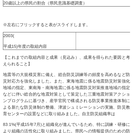
20歳以上の県民の割合（県民意識基礎調査）
※左右にフリックすると表がスライドします。
2003(
平成15)年度の取組内容
【これまでの取組内容と成果（見込み）、成果を得られた要因と考
えられること】
地震等の大規模災害に備え、総合防災訓練等の頻度を高めるなど防
災対応力を強化しました。また、東海地震に係る地震防災対策強化
地域の指定、東南海・南海地震に係る地震防災対策推進地域の指定
などに伴い総合的な地震対策として策定した三重地震対策アクショ
ンプログラムに基づき、産学官民で構成される防災事業推進体制に
よる新たな防災体制の整備、津波シュミレーションの実施、防災教
育センターの設置などに取り組みました。自主防災組織率は
83.1%(平成15年7月)と組織化が進んでいるため、特に訓練・研修に
より組織の活性化に取り組みました。県民への情報提供のための防