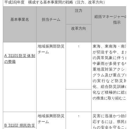
平成16)年度 構成する基本事業間の戦略（注力、改革方向）
注力
総括マネージャーの
基本事業名
担当チーム
指示
改革方向
地域振興部防災
↑
東海、東南海・南海
チーム
が切迫する中、また
A 31101防災体制
の異常気象に伴う台
の整備
中豪雨が多発する中
重地震対策アクショ
グラム及び重点プロ
の実行など防災対
化、総合防災訓練の
化など積極的に総合
の推進に取り組むこ
地域振興部防災
↑
災害に迅速かつ効果
チーム
応するには、県民自
B 31102 県民防災
らの安全を守ること