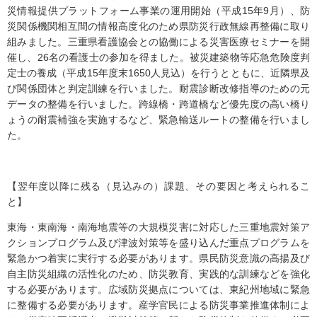
災情報提供プラットフォーム事業の運用開始（平成15年9月）、防
災関係機関相互間の情報高度化のため県防災行政無線再整備に取り
組みました。三重県看護協会との協働による災害医療セミナーを開
催し、26名の看護士の参加を得ました。被災建築物等応急危険度判
定士の養成（平成15年度末1650人見込）を行うとともに、近隣県及
び関係団体と判定訓練を行いました。耐震診断改修指導のための元
データの整備を行いました。跨線橋・跨道橋など優先度の高い橋り
ょうの耐震補強を実施するなど、緊急輸送ルートの整備を行いまし
た。
【翌年度以降に残る（見込みの）課題、その要因と考えられるこ
と】
東海・東南海・南海地震等の大規模災害に対応した三重地震対策ア
クションプログラム及び津波対策等を盛り込んだ重点プログラムを
緊急かつ着実に実行する必要があります。県民防災意識の高揚及び
自主防災組織の活性化のため、防災教育、実践的な訓練などを強化
する必要があります。広域防災拠点については、東紀州地域に緊急
に整備する必要があります。産学官民による防災事業推進体制によ