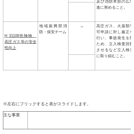
及び消防本部の広域
進に努めること。
地域振興部消
→
高圧ガス、火薬類等
防・保安チーム
可申請に対し厳正な
H 31108危険物、
行い、事故発生を防
高圧ガス等の安全
ため、立入検査回数
性向上
させるなど立入検査
に取り組むこと。
※左右にフリックすると表がスライドします。
主な事業