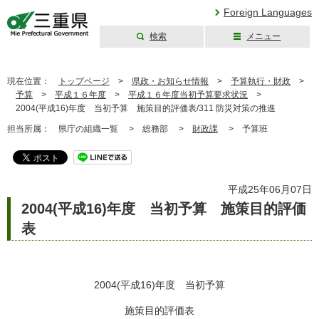
Foreign Languages
検索
メニュー
三重県公式ウェブ
サイト
現在位置：
トップページ
>
県政・お知らせ情報
>
予算執行・財政
>
予算
>
平成１６年度
>
平成１６年度当初予算要求状況
>
2004(平成16)年度 当初予算 施策目的評価表/311 防災対策の推進
担当所属：
県庁の組織一覧 >
総務部 >
財政課
>
予算班
平成25年06月07日
2004(平成16)年度 当初予算 施策目的評価
表
2004(平成16)年度 当初予算
施策目的評価表