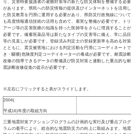
り、災害時要援護者の避難対策等の新たな防災体制を整備する必要
があります。県民への防災情報の提供及びインターネットを活用し
た防災教育を円滑に運用する必要があり、県防災行政無線について
も高度情報通信技術の活用も含めて、着実な整備が必要です。トリ
アージ等の災害医療の知識を持った医師等をさらに増員することが
必要です。備蓄医薬品等は新たなタイプの災害等に備え、常に品目
等の見直しが必要です。登録済み判定士の登録更新率を高める対策
とともに、震災被害地における判定活動を円滑にコーディネートで
き・驩梛}危険度判定コーデイネーターの養成が必要です。耐震診断
改修の指導できるデータの整備及び防災対策と連動した重点的な耐
震診断改修促進の提示が必要です。
※左右にフリックすると表がスライドします。
2004(
平成16)年度の取組方向
三重地震対策アクションプログラムの計画的な実行及び重点プログ
ラムの着手により、総合的な地震防災力の向上に取組みます。地震