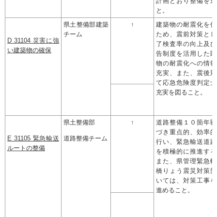
計画どおり整備を進
と。
県土整備部建築
↑
建築物の耐震化を促
チーム
ため、震前対策とし
D 31104 災害に強
了検査率の向上及び
い建築物の確保
告制度を活用した既
物の耐震化への情報
充実、また、震後対
て応急危険度判定士
充実を図ること。
県土整備部
↑
道路整備１０箇年戦
づき重点的、効率的
E 31105 緊急輸送
道路整備チーム
行い、緊急輸送道路
ルートの整備
を積極的に推進する
また、県管理緊急輸
橋りょう震災対策箇
いては、対策工事を
進めること。