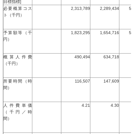
目標指標]
必要概算コス
2,313,789
2,289,434
5,
ト（千円）
予算額等（千
1,823,295
1,654,716
5,
円）
概算人件費
490,494
634,718
（千円）
所要時間（時
116,507
147,609
間）
人件費単価
4.21
4.30
（千円／時
間）