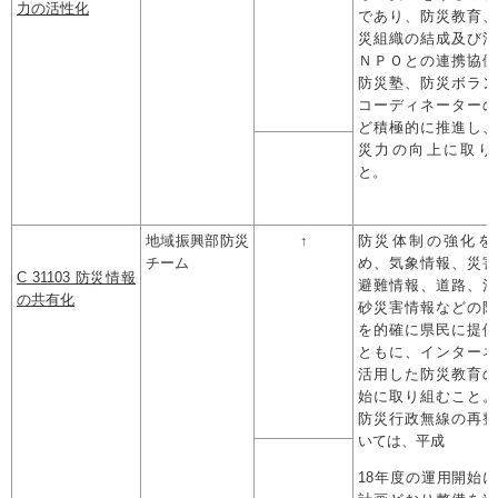
力の活性化
であり、防災教育、
災組織の結成及び活
ＮＰＯとの連携協働
防災塾、防災ボラン
コーディネーターの
ど積極的に推進し、
災力の向上に取り
と。
地域振興部防災
↑
防災体制の強化を
チーム
め、気象情報、災害
C 31103 防災情報
避難情報、道路、河
の共有化
砂災害情報などの防
を的確に県民に提供
ともに、インターネ
活用した防災教育の
始に取り組むこと。
防災行政無線の再整
いては、平成
18年度の運用開始