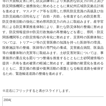
等の大規模災害に対し防災訓練等により実践的な防災力の向上及び
防災関係機関と連携強化に努めるとともに東紀州広域防災拠点計画
を進めます。マスメディア等を活用した県民防災意識の高揚及び自
主防災組織の活性化など「自助・共助」を推進するため防災教育、
防災啓発活動の強化に努め県民防災力の向上に取組みます。産学官
民による防災事業推進体制により、新たな防災体制の整備に努めま
す。防災情報提供や防災行政無線の再整備などを通じ、県民・防災
関係機関等との防災情報の共有化に努めます。災害時の医療体制に
ついては、トリアージ等の災害医療の知識を持った医師等の増員、
医療施設等の整備、医師等の専門化の養成、災害拠点病院、医薬品
等の備蓄体制の充実等に取組みます。土砂災害対策については、事
業個所の重点化を図りつつ整備を推進するとともに土砂関連情報の
提供・共有を進め被害の軽減に努めます。建築物の耐震化を進める
とともに、震災後の救援や復興活動の基盤となる輸送道路を確保す
るため、緊急輸送道路の整備を進めます。
※左右にフリックすると表がスライドします。
2004(