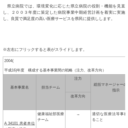
県立病院では、環境変化に応じた県立病院の役割・機能を見直
し、２００３年度に策定した病院事業中期経営計画を着実に実施
し、良質で満足度の高い医療サービスを県民に提供しします。
※左右にフリックすると表がスライドします。
2004(
平成16)年度 構成する基本事業間の戦略（注力、改革方向）
注力
総括マネージャーの
基本事業名
担当チーム
指示
改革方向
健康福祉部医療
→
適切な医療法等事務
チーム
ること
A 34101 患者本位