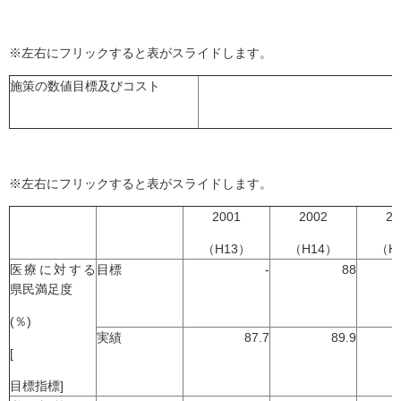
※左右にフリックすると表がスライドします。
施策の数値目標及びコスト
※左右にフリックすると表がスライドします。
2001
2002
20
（H13）
（H14）
（H
医療に対する
目標
-
88
県民満足度
(％)
実績
87.7
89.9
[
目標指標]