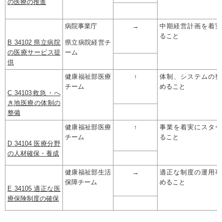
の医療の推進
病院事業庁
→
中期経営計画を着実
ること
B 34102 県立病院
県立病院経営チ
の医療サービス提
ーム
供
健康福祉部医療
↑
体制、システムの整
チーム
めること
C 34103救急・へ
き地医療の体制の
整備
健康福祉部医療
↑
事業を着実にスター
チーム
ること
D 34104 医療分野
の人材確保・養成
健康福祉部生活
→
適正な制度の運用事
保障チーム
めること
E 34105 適正な医
療保険制度の確保