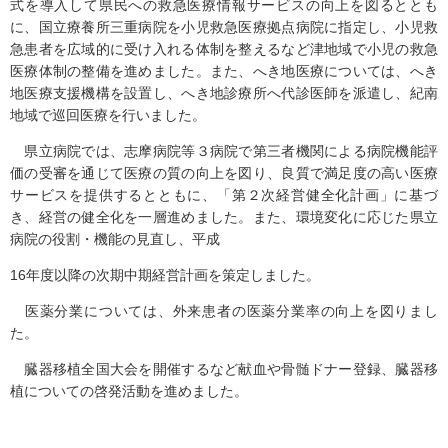
式を導入して県民への救急医療情報サービスの向上を図るととも
に、国立療養所三重病院を小児救急医療拠点病院に指定し、小児救
急患者を広域的に受け入れる体制を整えるなど津地域で小児の救急
医療体制の整備を進めました。また、へき地医療については、へき
地医療支援機構を設置し、へき地診療所へ代診医師を派遣し、紀南
地域で巡回医療を行いました。
県立病院では、志摩病院等３病院で第三者機関による病院機能評
価の受審を通じて医療の質の向上を図り、良質で満足度の高い医療
サービスを提供するとともに、「第２次経営健全化計画」に基づ
き、経営の健全化を一層進めました。また、環境変化に応じた県立
病院の役割・機能の見直し、平成
16年度以降の次期中期経営計画を策定しました。
医薬分業については、外来患者の医薬分業率の向上を図りまし
た。
臓器移植全国大会を開催するなど献血や骨髄ドナー登録、臓器移
植についての啓発活動を進めました。