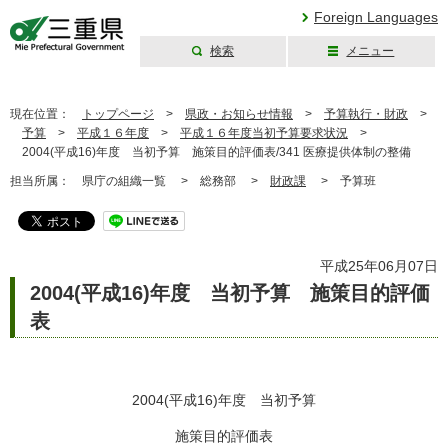
Foreign Languages
検索
メニュー
三重県公式ウェブ
サイト
現在位置：
トップページ
>
県政・お知らせ情報
>
予算執行・財政
>
予算
>
平成１６年度
>
平成１６年度当初予算要求状況
>
2004(平成16)年度 当初予算 施策目的評価表/341 医療提供体制の整備
担当所属：
県庁の組織一覧 >
総務部 >
財政課
>
予算班
平成25年06月07日
2004(平成16)年度 当初予算 施策目的評価
表
2004(平成16)年度 当初予算
施策目的評価表