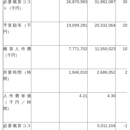
必要概算コス
26,870,983
31,882,087
30,
ト（千円）
予算額等（千
19,099,281
20,332,064
20,
円）
概算人件費
7,771,702
11,550,023
10,
（千円）
所要時間（時
1,846,010
2,686,052
2,
間）
人件費単価
4.21
4.30
（千円／時
間）
必要概算コス
5,011,104
-1,