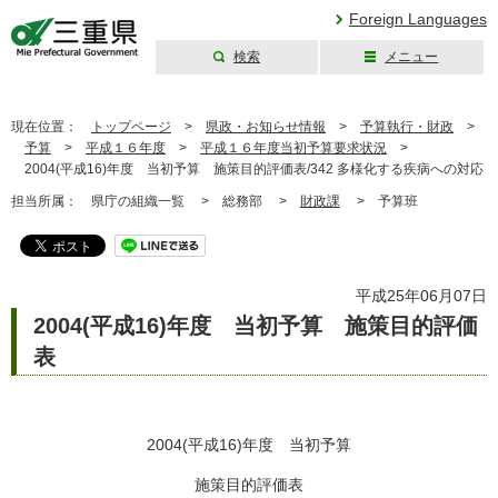
Foreign Languages
検索
メニュー
三重県公式ウェブ
サイト
現在位置：
トップページ
>
県政・お知らせ情報
>
予算執行・財政
>
予算
>
平成１６年度
>
平成１６年度当初予算要求状況
>
2004(平成16)年度 当初予算 施策目的評価表/342 多様化する疾病への対応
担当所属：
県庁の組織一覧 >
総務部 >
財政課
>
予算班
平成25年06月07日
2004(平成16)年度 当初予算 施策目的評価
表
2004(平成16)年度 当初予算
施策目的評価表