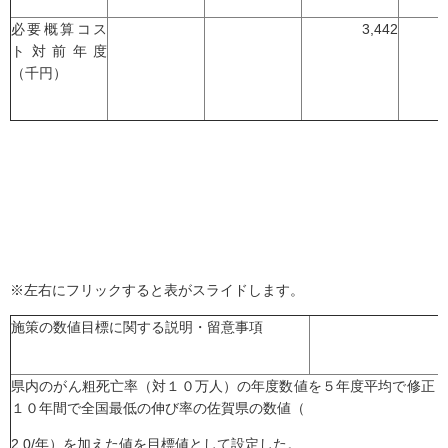
必要概算コス
3,442
ト対前年度
（千円）
※左右にフリックすると表がスライドします。
施策の数値目標に関する説明・留意事項
県内のがん粗死亡率（対１０万人）の年度数値を５年度平均で修正
１０年間で全国最低の伸び率の佐賀県の数値（
2.0/年）を加えた値を目標値として設定した。