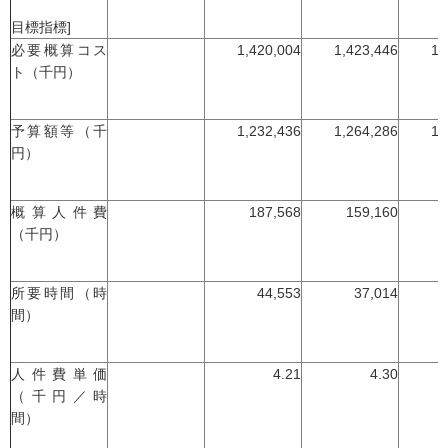
目標指標]
必要概算コス
1,420,004
1,423,446
1,
ト（千円）
予算額等（千
1,232,436
1,264,286
1,
円）
概算人件費
187,568
159,160
（千円）
所要時間（時
44,553
37,014
間）
人件費単価
4.21
4.30
（千円／時
間）