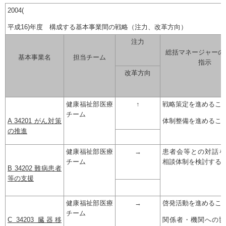
2004(
平成16)年度 構成する基本事業間の戦略（注力、改革方向）
注力
総括マネージャーの
基本事業名
担当チーム
指示
改革方向
健康福祉部医療
↑
戦略策定を進めるこ
チーム
A 34201 がん対策
体制整備を進めるこ
の推進
健康福祉部医療
→
患者会等との対話を
チーム
相談体制を検討する
B 34202 難病患者
等の支援
健康福祉部医療
→
啓発活動を進めるこ
チーム
C 34203 臓器移
関係者・機関への協