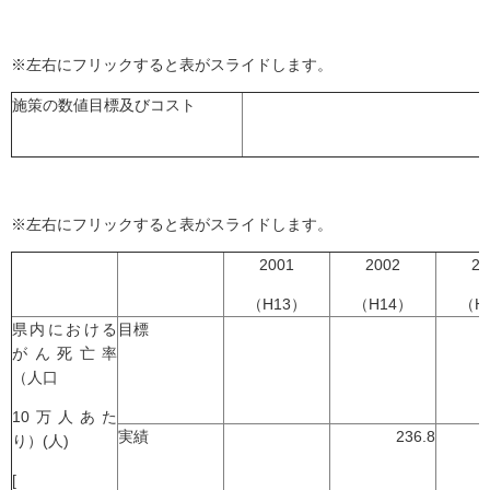
※左右にフリックすると表がスライドします。
施策の数値目標及びコスト
※左右にフリックすると表がスライドします。
2001
2002
20
（H13）
（H14）
（H
県内における
目標
がん死亡率
（人口
10万人あた
実績
236.8
り）(人)
[