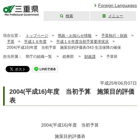
Foreign Languages
検索
メニュー
三重県公式ウェブ
サイト
現在位置：
トップページ
>
県政・お知らせ情報
>
予算執行・財政
>
予算
>
平成１６年度
>
平成１６年度当初予算要求状況
>
2004(平成16)年度 当初予算 施策目的評価表/343 生活保障の確保
担当所属：
県庁の組織一覧 >
総務部 >
財政課
>
予算班
平成25年06月07日
2004(平成16)年度 当初予算 施策目的評価
表
2004(平成16)年度 当初予算
施策目的評価表