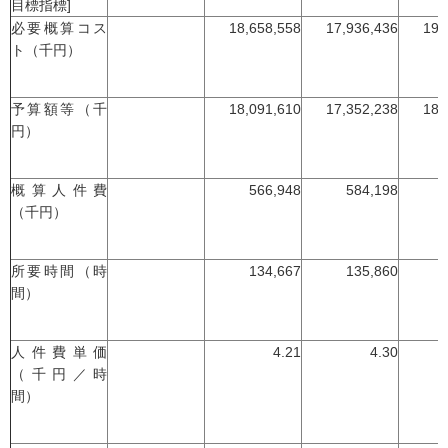
目標指標]
必要概算コス
18,658,558
17,936,436
19,
ト（千円）
予算額等（千
18,091,610
17,352,238
18,
円）
概算人件費
566,948
584,198
（千円）
所要時間（時
134,667
135,860
間）
人件費単価
4.21
4.30
（千円／時
間）