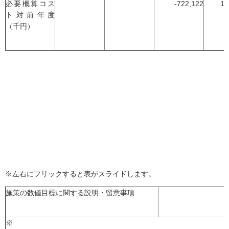
必要概算コス
-722,122
1,
ト対前年度
（千円）
※左右にフリックすると表がスライドします。
施策の数値目標に関する説明・留意事項
※