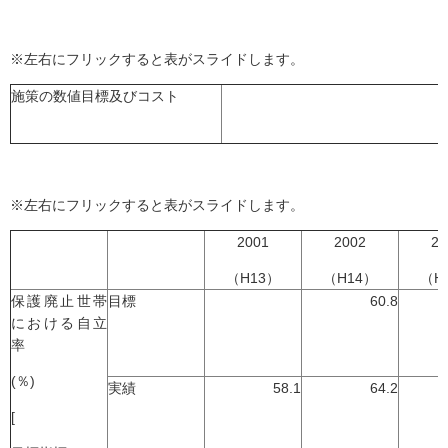
※左右にフリックすると表がスライドします。
施策の数値目標及びコスト
※左右にフリックすると表がスライドします。
2001
2002
20
（H13）
（H14）
（H
保護廃止世帯
目標
60.8
における自立
率
(％)
実績
58.1
64.2
[