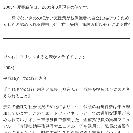
2003年度実績値は、2003年9月現在の値です。
・一律でないきめの細かい支援策が被保護者の自立に結びつくため
立したと認められる理由（死 亡、失踪、施設入所以外）による世帯
※左右にフリックすると表がスライドします。
2003(
平成15)年度の取組内容
【これまでの取組内容と成果（見込み）、成果を得られた要因と考
えられること】
景気の低迷等社会状況の変化により、生活保護の新規件数は年々増
加しています。このため、セフティネットとしての適切な運用が求
められています。三重県独自で作成した「査察指導員の実務マニュ
アル」「介護扶助事務処理マニュアル」等を活用し、職員の資質向
上を図るとともに、懇切丁寧な生活保護指導を実施しています。ま