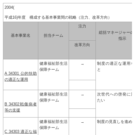
2004(
平成16)年度 構成する基本事業間の戦略（注力、改革方向）
注力
総括マネージャーの
基本事業名
担当チーム
指示
改革方向
健康福祉部生活
→
制度の適正な運用を
保障チーム
と
A 34301 公的扶助
の適正な運用
健康福祉部生活
→
次世代への啓発に注
保障チーム
たい
B 34302戦傷病者
等の支援
健康福祉部生活
→
制度の見直しを進め
保障チーム
C 34303 適正な福