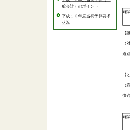
般会計）のポイント
施
平成１６年度当初予算要求
状況
【
（
道
【
（
快
施