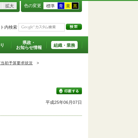
色の変更
拡大
標準
青
黄
黒
ト内検索
県政・
り
組織・業務
お知らせ情報
度当初予算要求状況
>
平成25年06月07日
印刷する