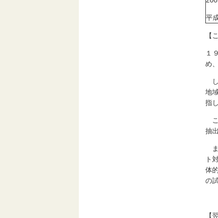
200
平成
【
１
め
し
地
指
こ
抽
ま
ト
体
の
【