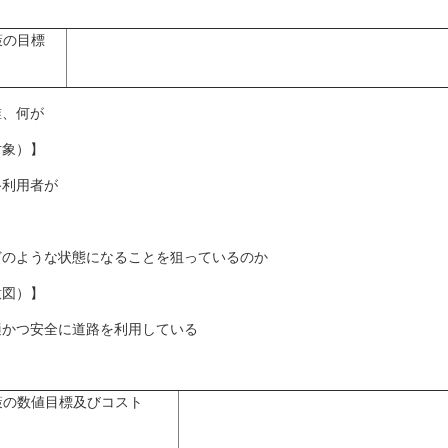
策の目標
誰、何が
対象）】
路利用者が
どのような状態になることを狙っているのか
意図）】
適かつ安全に道路を利用している
策の数値目標及びコスト