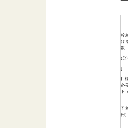
幹
け
数
(分)
[
目標
必
ト
予
円