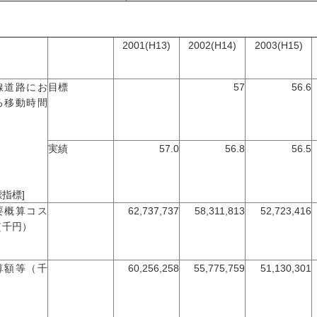
2001(H13)
2002(H14)
2003(H15)
線道路にお
目標
57
56.6
る移動時間
実績
57.0
56.8
56.5
指標]
要概算コス
62,737,737
58,311,813
52,723,416
（千円）
算額等（千
60,256,258
55,775,759
51,130,301
）