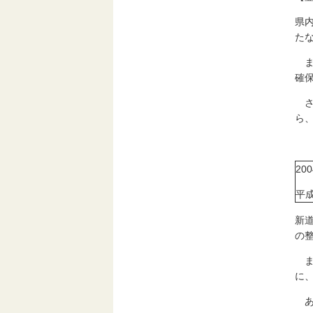
県
た
ま
確
さ
ら
200
平成
新
の
ま
に
あ