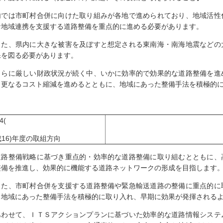
内では市町村合併に向けた取り組みが各地で進められており、地域活性
な地域連携を支援する道路整備を重点的に進める必要があります。
た、県内に大きな被害を及ぼすと想定される東南海・南海地震などの
保を図る必要があります。
らに厳しい財政状況が続く中、いかに効率的で効果的な道路整備を進
、更なるコスト縮減を進めるとともに、地域にあった整備手法を積極的
4(
16)年度の取組方向
道路整備戦略に基づき重点的・効率的な道路整備に取り組むとともに、
整備を推進し、効果的に機能する道路ネットワークの形成を目指します
た、市町村合併を支援する道路整備や緊急輸送道路の整備に重点的に
、地域にあった整備手法を積極的に取り入れ、早期に効果が発揮される
わせて、ＩＴＳアクションプランに基づいた効率的な道路情報システ