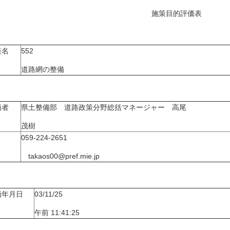
施策目的評価表
策名
552
道路網の整備
価者
県土整備部 道路政策分野総括マネージャー 高尾
茂樹
059-224-2651
takaos00@pref.mie.jp
価年月日
03/11/25
午前 11:41:25