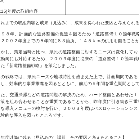
3(
15)年度の取組内容
これまでの取組内容と成果（見込み）、成果を得られた要因と考えられ
９９８年、計画的な道路整備の促進を図るため「道路整備１０箇年戦
、２００２年度までの５年間に８３箇所、１４５ｋｍの供用を図ること
かし、策定当時と比べ、県民の道路整備に対するニーズは変化してお
域動向にも対応するため、２００３年度に従来の「道路整備１０箇年戦
した「新道路整備戦略」を策定しました。
の戦略では、県民ニーズや地域特性を踏まえた上で、計画期間である
出し、効率的な事業推進を図るとともに、前期の５年間を重点期間とし
た、交通渋滞などの道路問題の解決のため、ハード整備とあわせたＩ
対策を組み合わせることが重要であることから、昨年度に引き続き三重
的な導入メニューの検討を行い、２００３年度はバスロケーションシス
試験的な導入を図ったところです。
翌年度以降に残る（見込みの）課題、その要因と考えられること】