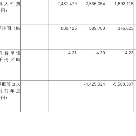
算人件費
2,481,479
2,536,054
1,593,115
千円）
要時間（時
589,425
589,780
376,623
）
件費単価
4.21
4.30
4.23
千円／時
）
要概算コス
-4,425,924
-5,588,397
対前年度
千円）