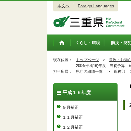
本文へ
Foreign Languages
三重県公式ウェブサイト
くらし・環境
防災・防
トップペ
ージ
現在位置：
トップページ
>
県政・お知
2004(平成16)年度 当初予算 
担当所属：
県庁の組織一覧 >
総務部 
平成１６年度
９月補正
１１月補正
１２月補正