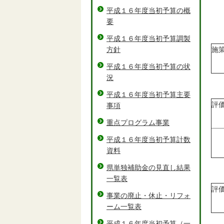
平成１６年度当初予算の概
要
平成１６年度当初予算調製
方針
施
平成１６年度当初予算の状
況
平成１６年度当初予算主要
評
事項
重点プログラム事業
平成１６年度当初予算計数
資料
県単独補助金の見直し結果
一覧表
評
事業の廃止・休止・リフォ
ーム一覧表
平成１６年度当初予算（一