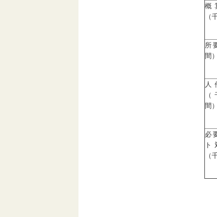
概
（
所
間
人
（
間
必
ト
（