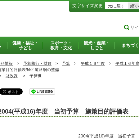
文字サイズ変更
元に戻す
縮小
サイ
健康・福祉・
スポーツ・
観光・産業・
犯
まちづく
子ども
教育・文化
しごと
らせ情報
>
予算執行・財政
>
予算
>
平成１６年度
>
平成１６年
施策目的評価表/552 道路網の整備
>
財政課
>
予算班
2004(平成16)年度 当初予算 施策目的評価表
2004(平成16)年度 当初予算