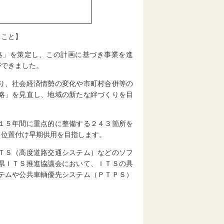
ること】
略」を策定し、この計画に基づき事業を進
ができました。
り、社会経済情勢の変化や市町村合併等の
略」を見直し、地域の新たな絆づくりを目
１５年間に重点的に整備する２４３箇所を
て位置付け早期供用を目指します。
ＴＳ（高度道路交通システム）などのソフ
県ＩＴＳ推進協議会において、ＩＴＳの具
テムや公共車輌優先システム（ＰＴＰＳ）