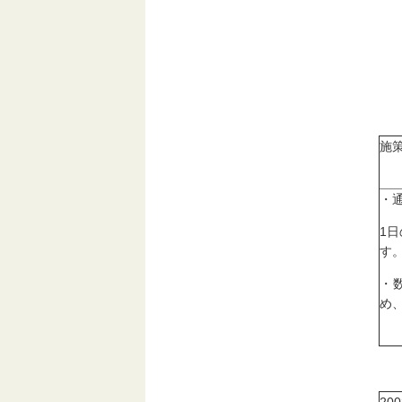
施
・
1
す
・
め