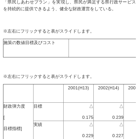
「県民しあわせプラン」を実現し、県民が満足する県行政サービス
を持続的に提供できるよう、健全な財政運営をしている。
※左右にフリックすると表がスライドします。
施策の数値目標及びコスト
※左右にフリックすると表がスライドします。
2001(H13)
2002(H14)
2003
財政弾力度
目標
△
△
[
0.175
0.239
実績
△
△
目標指標]
0.229
0.227