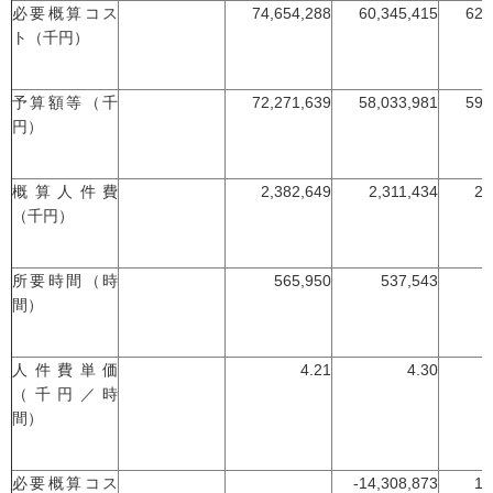
必要概算コス
74,654,288
60,345,415
62,
ト（千円）
予算額等（千
72,271,639
58,033,981
59,
円）
概算人件費
2,382,649
2,311,434
2,
（千円）
所要時間（時
565,950
537,543
間）
人件費単価
4.21
4.30
（千円／時
間）
必要概算コス
-14,308,873
1,