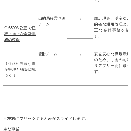
す。
出納局経営企画
→
歳計現金、基金など
チーム
的確な運用管理とと
C 65003公正で正
正な会計事務を確
確・適正な会計事
す。
務の確保
管財チーム
→
安全安心な職場環境
のため、庁舎の耐震
D 65004最適な資
リアフリー化に取り
産管理と職場環境
す。
づくり
※左右にフリックすると表がスライドします。
主な事業