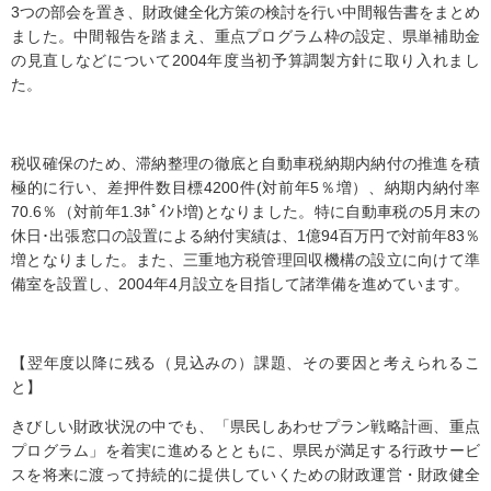
3つの部会を置き、財政健全化方策の検討を行い中間報告書をまとめ
ました。中間報告を踏まえ、重点プログラム枠の設定、県単補助金
の見直しなどについて2004年度当初予算調製方針に取り入れまし
た。
税収確保のため、滞納整理の徹底と自動車税納期内納付の推進を積
極的に行い、差押件数目標4200件(対前年5％増）、納期内納付率
70.6％（対前年1.3ﾎﾟｲﾝﾄ増)となりました。特に自動車税の5月末の
休日･出張窓口の設置による納付実績は、1億94百万円で対前年83％
増となりました。また、三重地方税管理回収機構の設立に向けて準
備室を設置し、2004年4月設立を目指して諸準備を進めています。
【翌年度以降に残る（見込みの）課題、その要因と考えられるこ
と】
きびしい財政状況の中でも、「県民しあわせプラン戦略計画、重点
プログラム」を着実に進めるとともに、県民が満足する行政サービ
スを将来に渡って持続的に提供していくための財政運営・財政健全