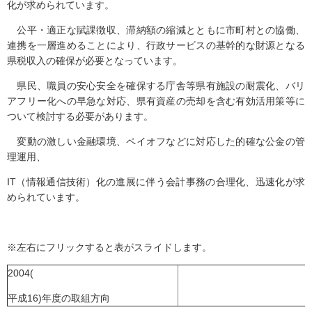
化が求められています。
公平・適正な賦課徴収、滞納額の縮減とともに市町村との協働、
連携を一層進めることにより、行政サービスの基幹的な財源となる
県税収入の確保が必要となっています。
県民、職員の安心安全を確保する庁舎等県有施設の耐震化、バリ
アフリー化への早急な対応、県有資産の売却を含む有効活用策等に
ついて検討する必要があります。
変動の激しい金融環境、ペイオフなどに対応した的確な公金の管
理運用、
IT（情報通信技術）化の進展に伴う会計事務の合理化、迅速化が求
められています。
※左右にフリックすると表がスライドします。
2004(
平成16)年度の取組方向