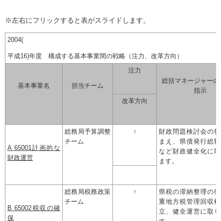
※左右にフリックすると表がスライドします。
2004(
平成16)年度 構成する基本事業間の戦略（注力、改革方向）
注力
総括マネージャーの
基本事業名
担当チーム
指示
改革方向
総務局予算調整
↑
財政問題検討会の報
チーム
まえ、県債発行総額
A 65001計画的な
など財政健全化に取
財政運営
ます。
総務局税務政策
↑
県税の滞納整理の徹
チーム
重地方税管理回収機
B 65002税収の確
立、健全運営に取り
保