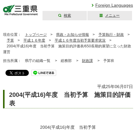
Foreign Languages
検索
メニュー
三重県公式ウェブ
サイト
現在位置：
トップページ
>
県政・お知らせ情報
>
予算執行・財政
>
予算
>
平成１６年度
>
平成１６年度当初予算要求状況
>
2004(平成16)年度 当初予算 施策目的評価表/650長期的展望に立った財政
運営
担当所属：
県庁の組織一覧 >
総務部 >
財政課
>
予算班
平成25年06月07日
2004(平成16)年度 当初予算 施策目的評価
表
2004(平成16)年度 当初予算