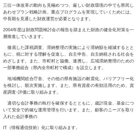
三位一体改革の動向も見極めつつ、厳しい財政環境の中でも県民し
あわせプラン戦略計画、重点プログラムを実現していくためには、
中長期を見通した財政運営が必要となります。
2004年度は財政問題検討会の報告を踏まえた財政の健全化対策を一
層推進していきます。
徹底した課税調査、滞納整理の実施により滞納額を縮減するとと
もに、税に対する理解を促進し、自主申告、自主納税される社会を
めざします。また、市町村と協働、連携し、広域滞納整理のための
一部事務組合（県内全市町村で構成）を設立します。
地域機関総合庁舎、その他の県有施設の耐震化、バリアフリー化
を検討し、順次実施します。また、県有資産の有効活用のため、資
産調査･評価に取り組みます。
適切な会計事務の執行を確保するとともに、歳計現金、基金につ
いて安全で的確な運用管理を行います。また、顧客のニーズを取り
入れた会計事務の
IT（情報通信技術）化に取り組みます。