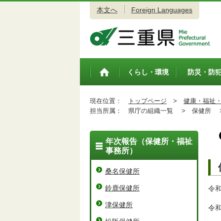
本文へ
Foreign Languages
三重県公式ウェブサイト
くらし・環境
防災・防
トップペ
ージ
現在位置：
トップページ
>
健康・福祉
担当所属：
県庁の組織一覧 >
保健所 
年次報告（保健所・福祉
事務所）
桑名保健所
鈴鹿保健所
令
津保健所
令