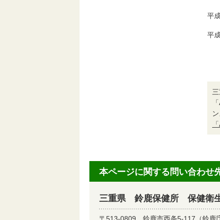
平成
平成
三
「
ン
「
本ページに関する問い合わせ
三重県 鈴鹿保健所 保健衛生
〒513-0809
鈴鹿市西条5-117（鈴鹿