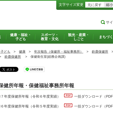
文字サイズ変更
元に戻す
縮小
サイ
健康・福祉・
スポーツ・
観光・産業・
犯
まちづく
子ども
教育・文化
しごと
・子ども
>
健康
>
年次報告（保健所・福祉事務所）
>
鈴鹿保健所
>
鈴鹿保健所
>
保健衛生室(総務企画課)
保健所年報・保健福祉事務所年報
和７年度保健所年報（令和６年度実績）
一括ダウンロード（PDF:
和６年度保健所年報（令和５年度実績）
一括ダウンロード（PDF: