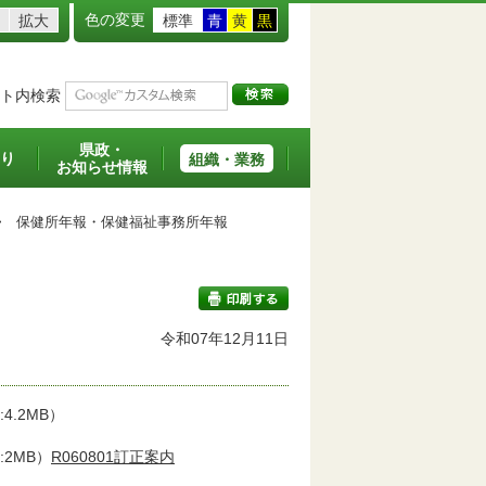
色の変更
拡大
標準
青
黄
黒
ト内検索
県政・
り
組織・業務
お知らせ情報
>
保健所年報・保健福祉事務所年報
令和07年12月11日
印刷する
4.2MB）
2MB）
R060801訂正案内