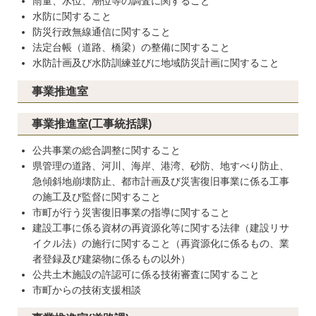
雨量、水位、潮位等の調査に関すること
水防に関すること
防災行政無線通信に関すること
法定台帳（道路、橋梁）の整備に関すること
水防計画及び水防訓練並びに地域防災計画に関すること
事業推進室
事業推進室(工事統括課)
公共事業の総合調整に関すること
県管理の道路、河川、海岸、港湾、砂防、地すべり防止、
急傾斜地崩壊防止、都市計画及び災害復旧事業に係る工事
の施工及び監督に関すること
市町が行う災害復旧事業の指導に関すること
建設工事に係る資材の再資源化等に関する法律（建設リサ
イクル法）の施行に関すること（再資源化に係るもの、業
者登録及び建築物に係るもの以外）
公共土木施設の許認可に係る技術審査に関すること
市町からの技術支援相談