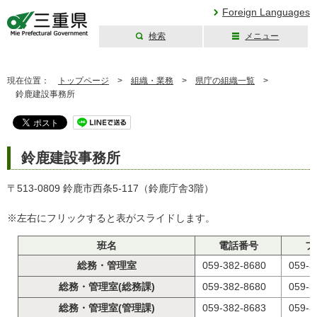
Foreign Languages
検索
メニュー
三重県公式ウェブ
サイト
現在位置：
トップページ
>
組織・業務
>
県庁の組織一覧
>
鈴鹿建設事務所
鈴鹿建設事務所
〒513-0809 鈴鹿市西条5-117（鈴鹿庁舎3階）
※左右にフリックすると表がスライドします。
班名
電話番号
フ
総務・管理室
059-382-8680
059-3
総務・管理室(総務課)
059-382-8680
059-3
総務・管理室(管理課)
059-382-8683
059-3