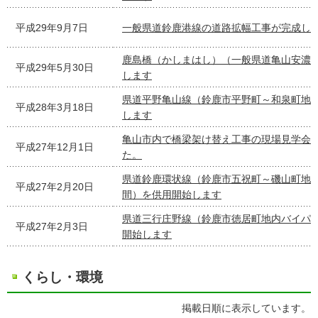
平成29年9月7日
一般県道鈴鹿港線の道路拡幅工事が完成し
鹿島橋（かしまはし）（一般県道亀山安濃
平成29年5月30日
します
県道平野亀山線（鈴鹿市平野町～和泉町地
平成28年3月18日
します
亀山市内で橋梁架け替え工事の現場見学会
平成27年12月1日
た。
県道鈴鹿環状線（鈴鹿市五祝町～磯山町地
平成27年2月20日
間）を供用開始します
県道三行庄野線（鈴鹿市徳居町地内バイパ
平成27年2月3日
開始します
くらし・環境
掲載日順に表示しています。