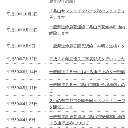
鹿青少年の森）
「亀山サンシャインパーク秋のフェスティバル
平成30年10月5日
催します
一般県道鈴鹿芸濃線（亀山市安知本町地内
平成30年8月29日
解除します
平成30年8月9日
一般県道鈴鹿公園長沢線（神明歩道橋）を
平成30年7月12日
平成３０年度優良工事表彰式を行いました
平成30年6月14日
一般国道２５号における通行止めを一部解
一般国道２５号（亀山市関町金場地内）の
平成30年5月11日
て
３つの県営都市公園合同イベント「キーワ
平成30年4月26日
を開催します
一般県道鈴鹿芸濃線（亀山市安知本町地内
平成30年4月6日
よる通行止めについて