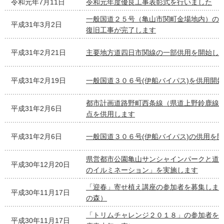
令和元年7月11日
令和元年度優良工事表彰式を行いました
一般国道２５号（亀山市関町金場地内）の
平成31年3月2日
復旧工事が完了します
平成31年2月21日
主要地方道四日市関線の一部供用を開始し
平成31年2月19日
一般国道３０６号(伊船バイパス)を供用開
都市計画道路野町西条線（県道上野鈴鹿線
平成31年2月6日
点を供用します
平成31年2月6日
一般国道３０６号(伊船バイパス)の供用を
県営都市公園亀山サンシャインパークと道
平成30年12月20日
のイルミネーション」を実施します
「迎春」寄せ植え講座の参加者を募集しま
平成30年11月17日
の森）
「トリムチャレンジ２０１８」の参加者を
平成30年11月17日