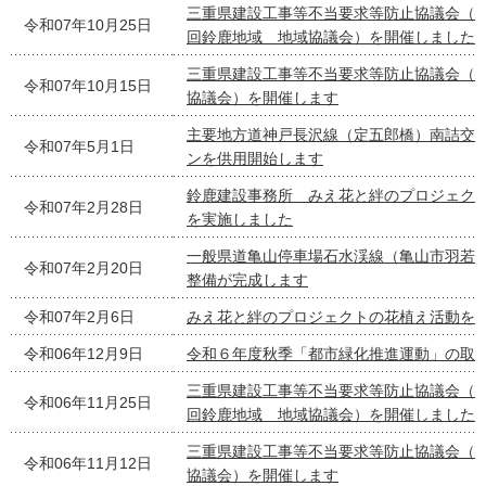
三重県建設工事等不当要求等防止協議会（
令和07年10月25日
回鈴鹿地域 地域協議会）を開催しました
三重県建設工事等不当要求等防止協議会（
令和07年10月15日
協議会）を開催します
主要地方道神戸長沢線（定五郎橋）南詰交
令和07年5月1日
ンを供用開始します
鈴鹿建設事務所 みえ花と絆のプロジェク
令和07年2月28日
を実施しました
一般県道亀山停車場石水渓線（亀山市羽若
令和07年2月20日
整備が完成します
令和07年2月6日
みえ花と絆のプロジェクトの花植え活動を
令和06年12月9日
令和６年度秋季「都市緑化推進運動」の取
三重県建設工事等不当要求等防止協議会（
令和06年11月25日
回鈴鹿地域 地域協議会）を開催しました
三重県建設工事等不当要求等防止協議会（
令和06年11月12日
協議会）を開催します