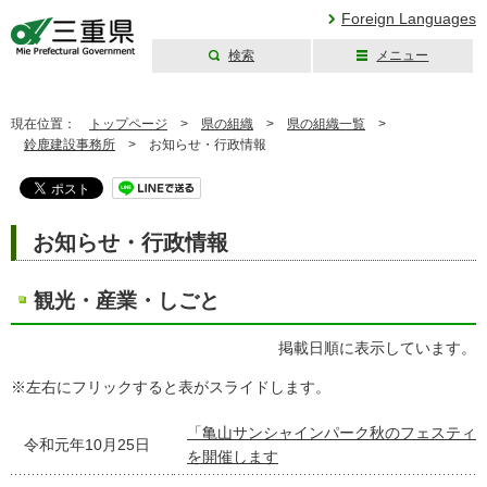
Foreign Languages
検索
メニュー
三重県公式ウェブ
サイト
現在位置：
トップページ
>
県の組織
>
県の組織一覧
>
鈴鹿建設事務所
>
お知らせ・行政情報
お知らせ・行政情報
観光・産業・しごと
掲載日順に表示しています。
※左右にフリックすると表がスライドします。
「亀山サンシャインパーク秋のフェスティ
令和元年10月25日
を開催します