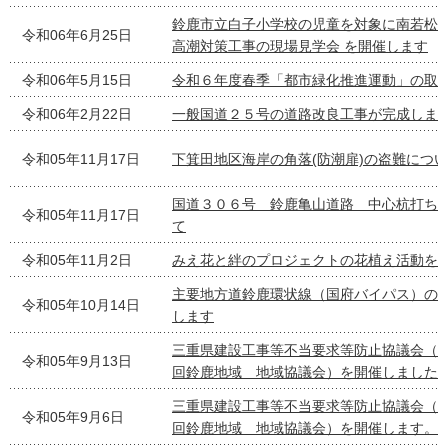
鈴鹿市立白子小学校の児童を対象に南若松
令和06年6月25日
高潮対策工事の現場見学会 を開催します
令和06年5月15日
令和６年度春季「都市緑化推進運動」の取
令和06年2月22日
一般国道２５号の道路改良工事が完成しま
令和05年11月17日
下箕田地区海岸の角落(防潮扉)の盗難につ
国道３０６号 鈴鹿亀山道路 中心杭打ち
令和05年11月17日
て
令和05年11月2日
みえ花と絆のプロジェクトの花植え活動を
主要地方道鈴鹿環状線（国府バイパス）の
令和05年10月14日
します
三重県建設工事等不当要求等防止協議会（
令和05年9月13日
回鈴鹿地域 地域協議会）を開催しました
三重県建設工事等不当要求等防止協議会（
令和05年9月6日
回鈴鹿地域 地域協議会）を開催します。