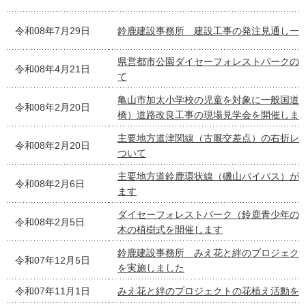
令和08年7月29日
鈴鹿建設事務所 建設工事の発注見通し一
県営都市公園ダイセーフォレストパークの
令和08年4月21日
て
亀山市加太小学校の児童を対象に一般国道
令和08年2月20日
橋）道路改良工事の現場見学会を開催しま
主要地方道津関線（古厩交差点）の右折レ
令和08年2月20日
ついて
主要地方道鈴鹿環状線（磯山バイパス）が
令和08年2月6日
ます
ダイセーフォレストパーク（鈴鹿青少年の
令和08年2月5日
木の植樹式を開催します
鈴鹿建設事務所 みえ花と絆のプロジェク
令和07年12月5日
を実施しました
令和07年11月1日
みえ花と絆のプロジェクトの花植え活動を