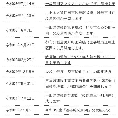
令和05年7月14日
一級河川アマタノ川において河川清掃を実
主要地方道四日市鈴鹿環状線（鈴鹿市神戸
令和05年7月13日
歩道整備が完成します
一般県道鈴鹿宮妻峡線（鈴鹿市石薬師町～
令和05年6月7日
内）の歩道整備が完成します
都市計画道路野町国府線（主要地方道亀山
令和05年5月23日
区間を供用開始します。
鈴鹿亀山道路において無人航空機（ドロー
令和05年2月25日
量を実施します
令和04年12月8日
令和４年度「都市緑化月間」の取組状況
三重県建設工事等不当要求等防止協議会（
令和04年8月31日
回鈴鹿地域 地域協議会）を開催します
一般県道鈴鹿芸濃線（鈴鹿市三宅町地内）
令和04年7月12日
成します
令和03年11月5日
令和3年度「都市緑化月間」の取組状況