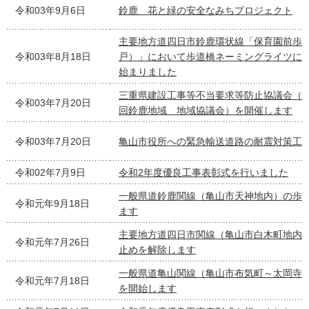
令和03年9月6日
鈴鹿 花と緑の安全なみちプロジェクト
主要地方道四日市鈴鹿環状線「保育園前歩
令和03年8月18日
戸）」において歩道橋ネーミングライツに
始まりました
三重県建設工事等不当要求等防止協議会（
令和03年7月20日
回鈴鹿地域 地域協議会）を開催します
令和03年7月20日
亀山市役所への緊急輸送道路の耐震対策工
令和02年7月9日
令和2年度優良工事表彰式を行いました
一般県道鈴鹿関線（亀山市天神地内）の歩
令和元年9月18日
ます
主要地方道四日市関線（亀山市白木町地内
令和元年7月26日
止めを解除します
一般県道亀山関線（亀山市布気町～太岡寺
令和元年7月18日
を開始します