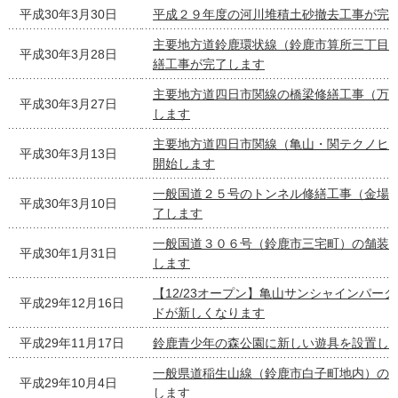
平成30年3月30日
平成２９年度の河川堆積土砂撤去工事が完
主要地方道鈴鹿環状線（鈴鹿市算所三丁目
平成30年3月28日
繕工事が完了します
主要地方道四日市関線の橋梁修繕工事（万
平成30年3月27日
します
主要地方道四日市関線（亀山・関テクノヒ
平成30年3月13日
開始します
一般国道２５号のトンネル修繕工事（金場
平成30年3月10日
了します
一般国道３０６号（鈴鹿市三宅町）の舗装
平成30年1月31日
します
【12/23オープン】亀山サンシャインパー
平成29年12月16日
ドが新しくなります
平成29年11月17日
鈴鹿青少年の森公園に新しい遊具を設置し
一般県道稲生山線（鈴鹿市白子町地内）の
平成29年10月4日
します