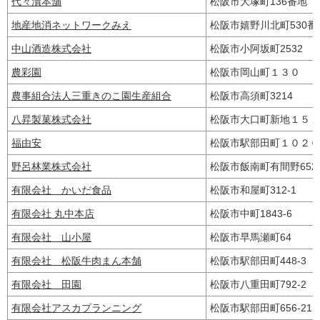
代々漬本舗
松阪市大塚町136番地
地産地消ネットワークみえ
松阪市嬉野川北町530
中山酒造株式会社
松阪市小阿坂町2532
農彩園
松阪市岡山町１３０
農事組合法人三重きのこ園生産組合
松阪市高須町3214
八昇製菓株式会社
松阪市大口町新地１５
福由安
松阪市駅部田町１０２
野呂林業株式会社
松阪市飯南町有間野65
有限会社 かいだ食品
松阪市和屋町312-1
有限会社 丸中本店
松阪市中町1843-6
有限会社 山小屋
松阪市早馬瀬町64
有限会社 松阪牛肉まん本舗
松阪市駅部田町448-3
有限会社 田園
松阪市八重田町792-2
有限会社アスカプランニング
松阪市駅部田町656-2