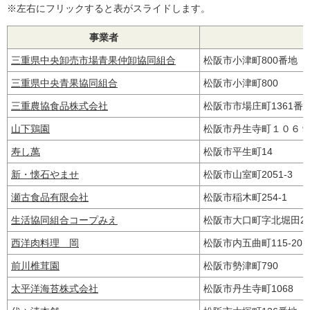
※左右にフリックすると表がスライドします。
事業者
三重県中央卸売市場青果仲卸協同組合
松阪市小津町800番地
三重県中央青果協同組合
松阪市小津町800
三重農協食品株式会社
松阪市市場庄町1361
山下鶏園
松阪市丹生寺町１０６
寿し萬
松阪市平生町14
新・懐石やませ
松阪市山室町2051-3
瀬古食品有限会社
松阪市稲木町254-1
生活協同組合コープみえ
松阪市大口町字北堀田27
西洋肉料理 岡
松阪市内五曲町115-2
前川椎茸園
松阪市勢津町790
太平洋海苔株式会社
松阪市丹生寺町1068