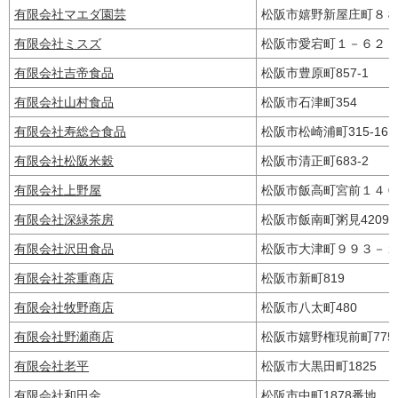
有限会社マエダ園芸
松阪市嬉野新屋庄町８
有限会社ミスズ
松阪市愛宕町１－６２
有限会社吉帝食品
松阪市豊原町857-1
有限会社山村食品
松阪市石津町354
有限会社寿総合食品
松阪市松崎浦町315-1
有限会社松阪米穀
松阪市清正町683-2
有限会社上野屋
松阪市飯高町宮前１４
有限会社深緑茶房
松阪市飯南町粥見4209
有限会社沢田食品
松阪市大津町９９３－
有限会社茶重商店
松阪市新町819
有限会社牧野商店
松阪市八太町480
有限会社野瀬商店
松阪市嬉野権現前町77
有限会社老平
松阪市大黒田町1825
有限会社和田金
松阪市中町1878番地