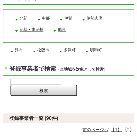
北部
中部
伊賀
伊勢志摩
紀勢・東紀州
他県
津市
松阪市
多気町
明和町
登録事業者で検索
（全地域を対象として検索）
登録事業者一覧 (90件)
[前のページへ]
【1】
【2】