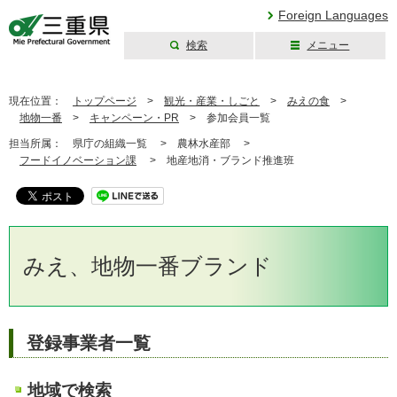
Foreign Languages
検索
メニュー
三重県公式ウェブ
サイト
現在位置：
トップページ
>
観光・産業・しごと
>
みえの食
>
地物一番
>
キャンペーン・PR
>
参加会員一覧
担当所属：
県庁の組織一覧 >
農林水産部 >
フードイノベーション課
>
地産地消・ブランド推進班
みえ、地物一番ブランド
登録事業者一覧
地域で検索