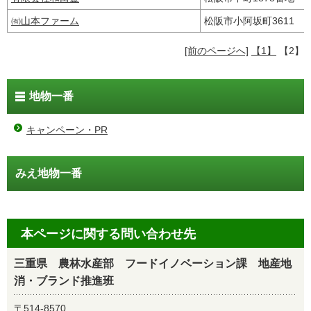
㈲山本ファーム
松阪市小阿坂町3611
[前のページへ]
【1】
【2】
地物一番
キャンペーン・PR
みえ地物一番
本ページに関する問い合わせ先
三重県 農林水産部 フードイノベーション課 地産地
消・ブランド推進班
〒514-8570