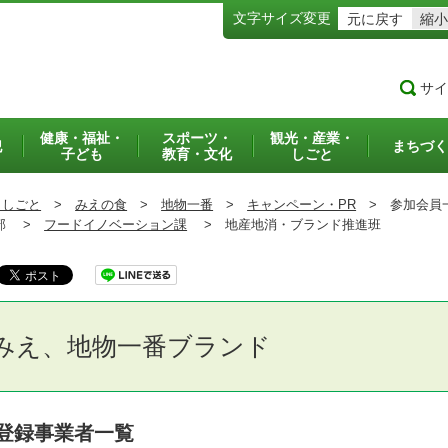
文字サイズ変更
元に戻す
縮小
サイ
健康・福祉・
スポーツ・
観光・産業・
犯
まちづく
子ども
教育・文化
しごと
・しごと
>
みえの食
>
地物一番
>
キャンペーン・PR
>
参加会員
部 >
フードイノベーション課
>
地産地消・ブランド推進班
みえ、地物一番ブランド
登録事業者一覧