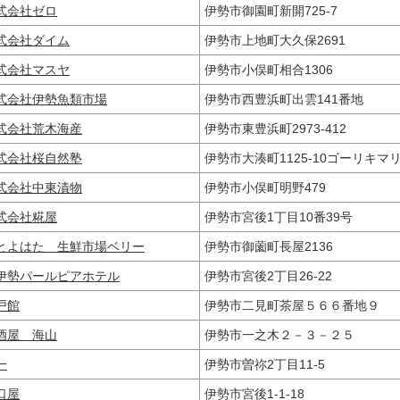
式会社ゼロ
伊勢市御園町新開725-7
式会社ダイム
伊勢市上地町大久保2691
式会社マスヤ
伊勢市小俣町相合1306
式会社伊勢魚類市場
伊勢市西豊浜町出雲141番地
式会社荒木海産
伊勢市東豊浜町2973-412
式会社桜自然塾
伊勢市大湊町1125-10ゴーリキ
式会社中東漬物
伊勢市小俣町明野479
式会社糀屋
伊勢市宮後1丁目10番39号
とよはた 生鮮市場ベリー
伊勢市御薗町長屋2136
伊勢パールピアホテル
伊勢市宮後2丁目26-22
戸館
伊勢市二見町茶屋５６６番地９
酒屋 海山
伊勢市一之木２－３－２５
一
伊勢市曽祢2丁目11-5
口屋
伊勢市宮後1-1-18