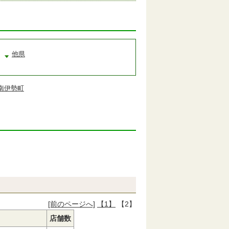
他県
南伊勢町
[前のページへ]
【1】
【2】
店舗数