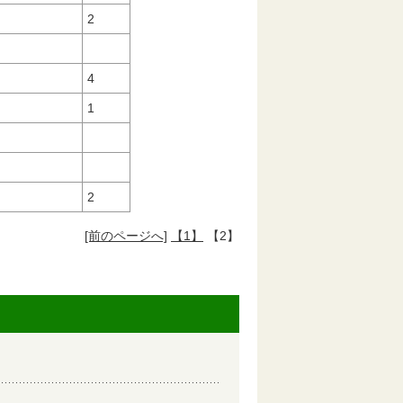
2
4
1
2
[前のページへ]
【1】
【2】