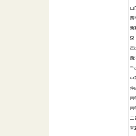
山
四
新
森
星
西
千
中
仲
南
南
二
宝