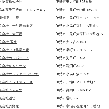
村物産株式会社
伊勢市東大淀町305番地
添加菓子工房ｍｉｌｋｙｗａｙ
伊勢市二見町光の街1501-9
屋料理 川岸
伊勢市二見町江６８１－４６
限会社 伊勢屋精肉店
伊勢市小俣町宮前115番地２
限会社 大石屋
伊勢市二見町大字江569番地75
限会社 豚捨
伊勢市大世古2-10-12
限会社いせ黒潮水産
伊勢市磯町１７１６－４
限会社カンパーニュ
伊勢市勢田町115‐3
限会社キャリオン
伊勢市岩渕町3-5-3
限会社サンファームおばた
伊勢市小俣町湯田５５
限会社ナックスフーズ
伊勢市川端町２３１番地１
限会社ふらんす
伊勢市御園町長屋691-1
限会社磯笛
伊勢市通町507
限会社奥野家
伊勢市宇治今在家町１８番地