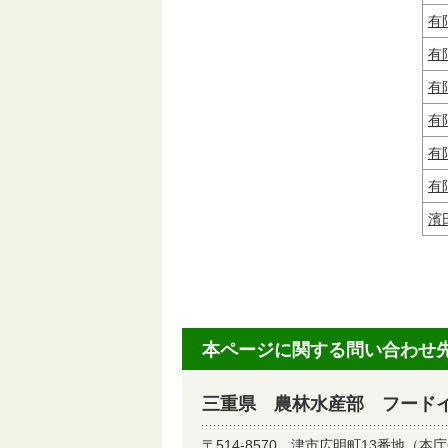
有
有
有
有
有
有
濱
本ページに関する問い合わせ
三重県 農林水産部 フード
〒514-8570
津市広明町13番地（本庁