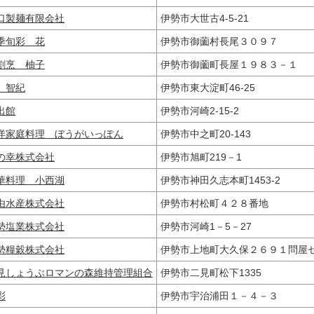
口製麺有限会社
伊勢市大世古4-5-21
季旬彩 花
伊勢市御薗村長尾３０９７
割烹 柚子
伊勢市御薗町長屋１９８３－１
 智紀
伊勢市東大淀町46-25
出館
伊勢市河崎2-15-2
洋家庭料理 ぼうがいっぽん
伊勢市中之町20-143
の幸株式会社
伊勢市旭町219－1
華料理 小西湖
伊勢市神田久志本町1453-2
由水産株式会社
伊勢市村松町４２８番地
勢塩業株式会社
伊勢市河崎1－5－27
勢糧穀株式会社
伊勢市上地町大久保２６９１問
見しょうぶロマンの森維持管理組合
伊勢市二見町松下1335
彩
伊勢市宇治浦田１－４－３