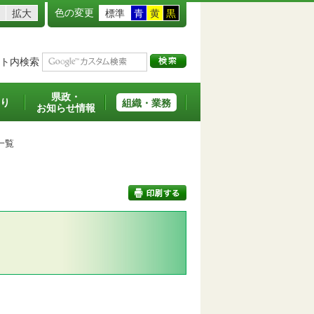
色の変更
拡大
標準
青
黄
黒
ト内検索
県政・
り
組織・業務
お知らせ情報
一覧
印刷する