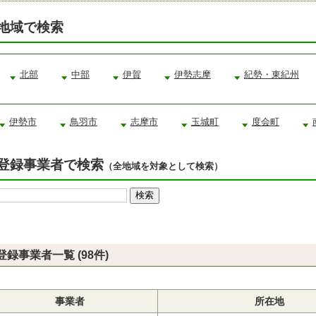
地域で検索
北部
中部
伊賀
伊勢志摩
紀勢・東紀州
伊勢市
鳥羽市
志摩市
玉城町
度会町
登録事業者で検索
（全地域を対象として検索）
登録事業者一覧 (98件)
事業者
所在地