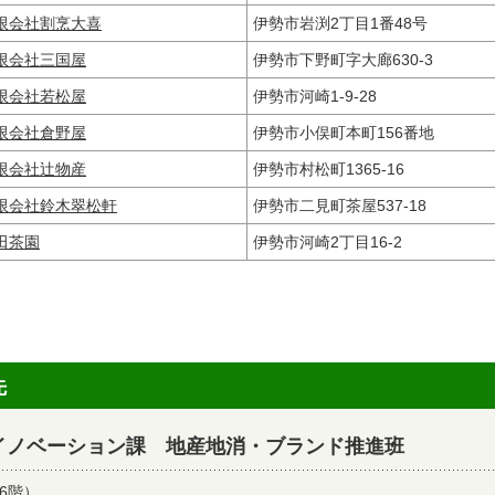
限会社割烹大喜
伊勢市岩渕2丁目1番48号
限会社三国屋
伊勢市下野町字大廊630-3
限会社若松屋
伊勢市河崎1‐9-28
限会社倉野屋
伊勢市小俣町本町156番地
限会社辻物産
伊勢市村松町1365-16
限会社鈴木翠松軒
伊勢市二見町茶屋537-18
田茶園
伊勢市河崎2丁目16-2
先
イノベーション課 地産地消・ブランド推進班
6階）