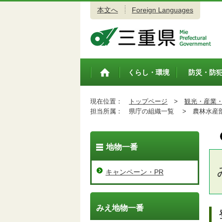
本文へ
Foreign Languages
三重県公式ウェブサイト
くらし・環境
防災・防
トップペ
ージ
現在位置：
トップページ
>
観光・産業
担当所属：
県庁の組織一覧 >
農林水産
地物一番
キャンペーン・PR
みえ地物一番