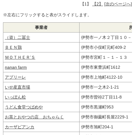
【1】
【2】
[次のページへ]
※左右にフリックすると表がスライドします。
事業者
所
（資）二冨士
伊勢市一ノ木２丁目１０
ＢＥＮ鶏
伊勢市小俣町元町409-2
ＭＯＴＨＥＲ’Ｓ
伊勢市宮町１－１－１３
nanan farm
伊勢市東豊浜町1612
アプリーレ
伊勢市上地町4122-10
いせ産直市場
伊勢市一之木2-1-21
いっぽん松
伊勢市曽祢2丁目11-8
うどん食堂つばめや
伊勢市黒瀬町953
お茶とおやつの店 おちゃらく
伊勢市御薗町長屋2229-1
カーザビアンカ
伊勢市旭町204-1