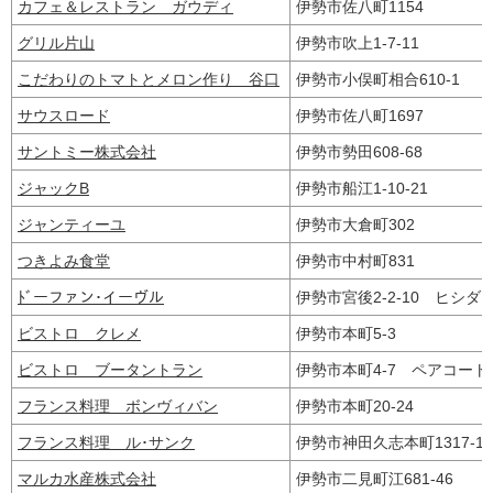
カフェ＆レストラン ガウディ
伊勢市佐八町1154
グリル片山
伊勢市吹上1-7-11
こだわりのトマトとメロン作り 谷口
伊勢市小俣町相合610-1
サウスロード
伊勢市佐八町1697
サントミー株式会社
伊勢市勢田608-68
ジャックB
伊勢市船江1-10-21
ジャンティーユ
伊勢市大倉町302
つきよみ食堂
伊勢市中村町831
ﾄﾞーファン･イーヴル
伊勢市宮後2-2-10 ヒシ
ビストロ クレメ
伊勢市本町5-3
ビストロ ブータントラン
伊勢市本町4-7 ペアコー
フランス料理 ボンヴィバン
伊勢市本町20‐24
フランス料理 ル･サンク
伊勢市神田久志本町1317-
マルカ水産株式会社
伊勢市二見町江681-46