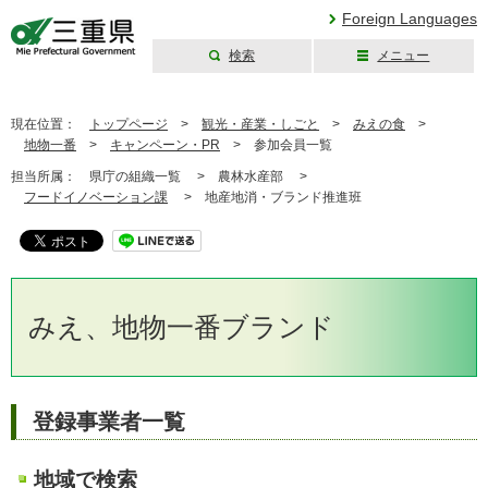
Foreign Languages
検索
メニュー
三重県公式ウェブ
サイト
現在位置：
トップページ
>
観光・産業・しごと
>
みえの食
>
地物一番
>
キャンペーン・PR
>
参加会員一覧
担当所属：
県庁の組織一覧 >
農林水産部 >
フードイノベーション課
>
地産地消・ブランド推進班
みえ、地物一番ブランド
登録事業者一覧
地域で検索