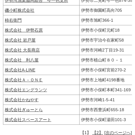
伊勢湾漁業協同組合 今一色支所
伊勢市二見町今一色874-3
磯小町株式会社
伊勢市御園町高向705
柿右衛門
伊勢市旭町366-1
株式会社 伊勢石原
伊勢市小俣町元町18
株式会社 岩戸屋
伊勢市宇治今在家町58
株式会社 大長商店
伊勢市河崎2丁目19-31
株式会社 利八屋
伊勢市植山町８０－１
株式会社A-LINE
伊勢市小俣町宮前270-2
株式会社Ａ－ＯＮＥ
伊勢市上地町4198番地
株式会社エングランツ
伊勢市小俣町本町341-169
株式会社かねやす
伊勢市河崎1-5-41
株式会社ぎゅーとら
伊勢市西豊浜町655-18
株式会社スペースアート
伊勢市小俣町湯田101-3
【1】
【2】
[次のページへ]