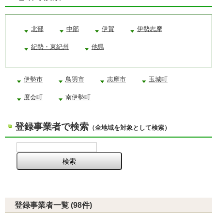
北部
中部
伊賀
伊勢志摩
紀勢・東紀州
他県
伊勢市
鳥羽市
志摩市
玉城町
度会町
南伊勢町
登録事業者で検索
（全地域を対象として検索）
登録事業者一覧 (98件)