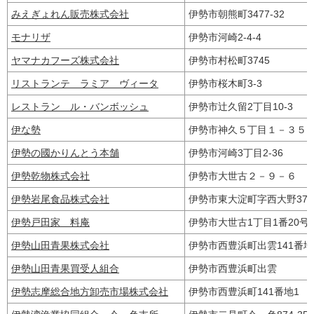
みえぎょれん販売株式会社
伊勢市朝熊町3477-32
モナリザ
伊勢市河崎2-4-4
ヤマナカフーズ株式会社
伊勢市村松町3745
リストランテ ラミア ヴィータ
伊勢市桜木町3-3
レストラン ル・バンボッシュ
伊勢市辻久留2丁目10‐3
伊な勢
伊勢市神久５丁目１－３
伊勢の國かりんとう本舗
伊勢市河崎3丁目2-36
伊勢乾物株式会社
伊勢市大世古２－９－６
伊勢岩尾食品株式会社
伊勢市東大淀町字西大野373
伊勢戸田家 料庵
伊勢市大世古1丁目1番20
伊勢山田青果株式会社
伊勢市西豊浜町出雲141番
伊勢山田青果買受人組合
伊勢市西豊浜町出雲
伊勢志摩総合地方卸売市場株式会社
伊勢市西豊浜町141番地1