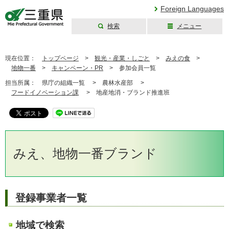
Foreign Languages
検索
メニュー
三重県公式ウェブ
サイト
現在位置：
トップページ
>
観光・産業・しごと
>
みえの食
>
地物一番
>
キャンペーン・PR
>
参加会員一覧
担当所属：
県庁の組織一覧 >
農林水産部 >
フードイノベーション課
>
地産地消・ブランド推進班
みえ、地物一番ブランド
登録事業者一覧
地域で検索