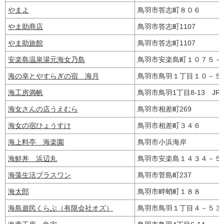
やまよ
鳥羽市答志町８０６
やま助商店
鳥羽市答志町1107
やま助旅館
鳥羽市答志町1107
安楽島温泉湯元海女乃島
鳥羽市安楽島町１０７５
海の幸とやすらぎの宿 海月
鳥羽市鳥羽１丁目１０－
海工房満帆
鳥羽市鳥羽1丁目8-13 J
海女さんの店うえむら
鳥羽市相差町269
海女の宿ひょうすけ
鳥羽市相差町３４６
海上料亭 海楽園
鳥羽市小浜海岸
海鮮丼 浜辺丸
鳥羽市安楽島１４３４－
海藻生活プラスワン
鳥羽市菅島町237
海太郎
鳥羽市畔蛸町１８８
海島遊民くらぶ（有限会社オズ）
鳥羽市鳥羽１丁目４－５