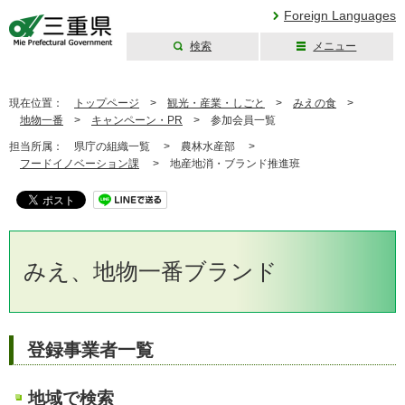
Foreign Languages
検索
メニュー
三重県公式ウェブ
サイト
現在位置：
トップページ
>
観光・産業・しごと
>
みえの食
>
地物一番
>
キャンペーン・PR
>
参加会員一覧
担当所属：
県庁の組織一覧 >
農林水産部 >
フードイノベーション課
>
地産地消・ブランド推進班
みえ、地物一番ブランド
登録事業者一覧
地域で検索