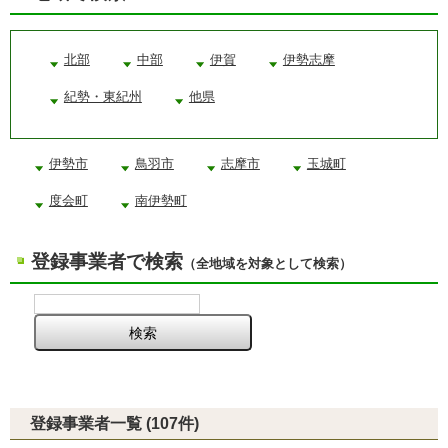
北部
中部
伊賀
伊勢志摩
紀勢・東紀州
他県
伊勢市
鳥羽市
志摩市
玉城町
度会町
南伊勢町
登録事業者で検索
（全地域を対象として検索）
登録事業者一覧 (107件)