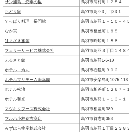
サン浦島 悠季の里
鳥羽市浦村町１２５４
ちどり家
鳥羽市鳥羽3丁目33-1
てっぱり料理 長門館
鳥羽市鳥羽１－１０－４
なか寅
鳥羽市相差町１８５
はまざき旅館
鳥羽市畔蛸町１８８
フェリーサービス株式会社
鳥羽市鳥羽３丁目１４８
ふるさと館
鳥羽市鳥羽1-6-19
ホテル 秀丸
鳥羽市石鏡町３９２
ホテルマリテーム海幸園
鳥羽市安楽島町1075-113
ホテル松浪
鳥羽市相差町１２６７－
ホテル和光
鳥羽市鳥羽１－１３－１
マツキクフーズ株式会社
鳥羽市相差町389
マルハ小林春吉商店
鳥羽市答志町353
みずはら物産株式会社
鳥羽市鳥羽１丁目２３８