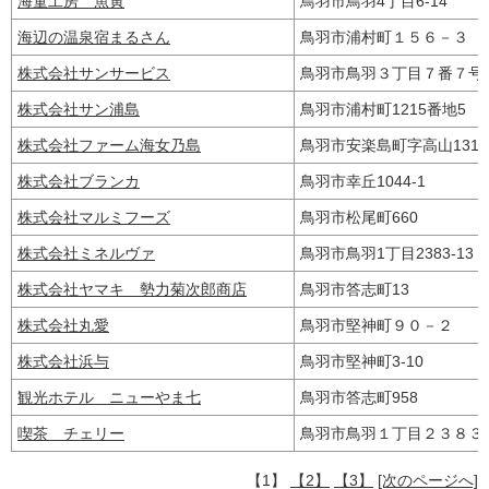
海童工房 魚寅
鳥羽市鳥羽4丁目6-14
海辺の温泉宿まるさん
鳥羽市浦村町１５６－３
株式会社サンサービス
鳥羽市鳥羽３丁目７番７
株式会社サン浦島
鳥羽市浦村町1215番地5
株式会社ファーム海女乃島
鳥羽市安楽島町字高山131
株式会社ブランカ
鳥羽市幸丘1044-1
株式会社マルミフーズ
鳥羽市松尾町660
株式会社ミネルヴァ
鳥羽市鳥羽1丁目2383-13
株式会社ヤマキ 勢力菊次郎商店
鳥羽市答志町13
株式会社丸愛
鳥羽市堅神町９０－２
株式会社浜与
鳥羽市堅神町3-10
観光ホテル ニューやま七
鳥羽市答志町958
喫茶 チェリー
鳥羽市鳥羽１丁目２３８
【1】
【2】
【3】
[次のページへ]