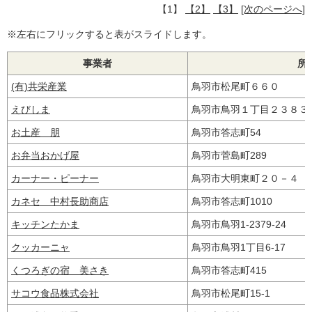
【1】
【2】
【3】
[次のページへ]
※左右にフリックすると表がスライドします。
事業者
所
(有)共栄産業
鳥羽市松尾町６６０
えびしま
鳥羽市鳥羽１丁目２３８
お土産 朋
鳥羽市答志町54
お弁当おかげ屋
鳥羽市菅島町289
カーナー・ピーナー
鳥羽市大明東町２０－４
カネセ 中村長助商店
鳥羽市答志町1010
キッチンたかま
鳥羽市鳥羽1-2379-24
クッカーニャ
鳥羽市鳥羽1丁目6-17
くつろぎの宿 美さき
鳥羽市答志町415
サコウ食品株式会社
鳥羽市松尾町15-1