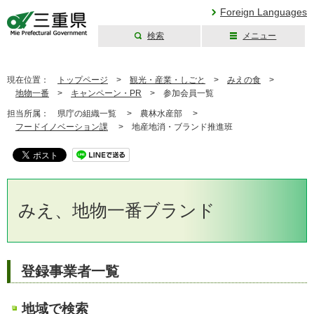
Foreign Languages
検索
メニュー
三重県公式ウェブ
サイト
現在位置：
トップページ
>
観光・産業・しごと
>
みえの食
>
地物一番
>
キャンペーン・PR
>
参加会員一覧
担当所属：
県庁の組織一覧 >
農林水産部 >
フードイノベーション課
>
地産地消・ブランド推進班
みえ、地物一番ブランド
登録事業者一覧
地域で検索