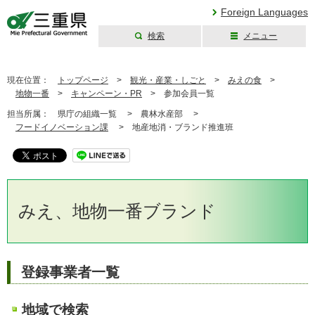
Foreign Languages
検索
メニュー
三重県公式ウェブ
サイト
現在位置：
トップページ
>
観光・産業・しごと
>
みえの食
>
地物一番
>
キャンペーン・PR
>
参加会員一覧
担当所属：
県庁の組織一覧 >
農林水産部 >
フードイノベーション課
>
地産地消・ブランド推進班
みえ、地物一番ブランド
登録事業者一覧
地域で検索