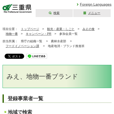
Foreign Languages
検索
メニュー
三重県公式ウェブ
サイト
現在位置：
トップページ
>
観光・産業・しごと
>
みえの食
>
地物一番
>
キャンペーン・PR
>
参加会員一覧
担当所属：
県庁の組織一覧 >
農林水産部 >
フードイノベーション課
>
地産地消・ブランド推進班
みえ、地物一番ブランド
登録事業者一覧
地域で検索