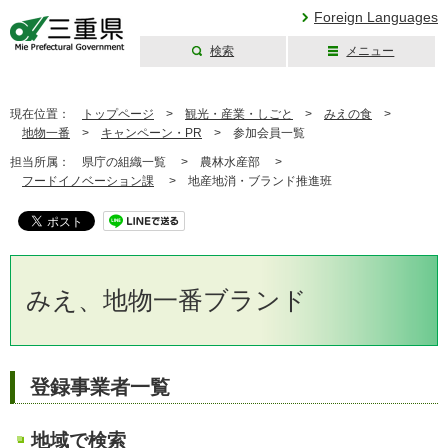
Foreign Languages
検索
メニュー
三重県公式ウェブ
サイト
現在位置：
トップページ
>
観光・産業・しごと
>
みえの食
>
地物一番
>
キャンペーン・PR
>
参加会員一覧
担当所属：
県庁の組織一覧 >
農林水産部 >
フードイノベーション課
>
地産地消・ブランド推進班
みえ、地物一番ブランド
登録事業者一覧
地域で検索