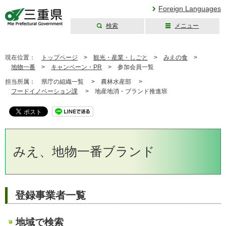
Foreign Languages
検索
メニュー
三重県公式ウェブ
サイト
現在位置：
トップページ
>
観光・産業・しごと
>
みえの食
>
地物一番
>
キャンペーン・PR
>
参加会員一覧
担当所属：
県庁の組織一覧 >
農林水産部 >
フードイノベーション課
>
地産地消・ブランド推進班
みえ、地物一番ブランド
登録事業者一覧
地域で検索