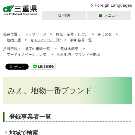
Foreign Languages
検索
メニュー
三重県公式ウェブ
サイト
現在位置：
トップページ
>
観光・産業・しごと
>
みえの食
>
地物一番
>
キャンペーン・PR
>
参加会員一覧
担当所属：
県庁の組織一覧 >
農林水産部 >
フードイノベーション課
>
地産地消・ブランド推進班
みえ、地物一番ブランド
登録事業者一覧
地域で検索