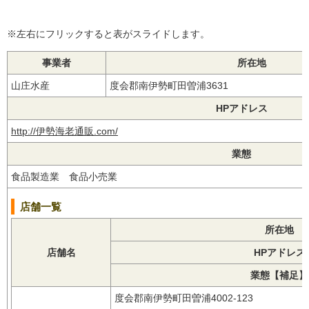
※左右にフリックすると表がスライドします。
事業者
所在地
山庄水産
度会郡南伊勢町田曽浦3631
HPアドレス
http://伊勢海老通販.com/
業態
食品製造業 食品小売業
店舗一覧
所在地
店舗名
HPアドレス
業態【補足】
度会郡南伊勢町田曽浦4002-123