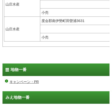
山庄水産
小売
度会郡南伊勢町田曽浦3631
山庄水産
小売
地物一番
キャンペーン・PR
みえ地物一番