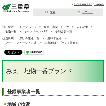
Foreign Languages
検索
メニュー
三重県公式ウェブ
サイト
現在位置：
トップページ
>
観光・産業・しごと
>
みえの食
>
地物一番
>
キャンペーン・PR
>
参加会員一覧
担当所属：
県庁の組織一覧 >
農林水産部 >
フードイノベーション課
>
地産地消・ブランド推進班
みえ、地物一番ブランド
登録事業者一覧
地域で検索