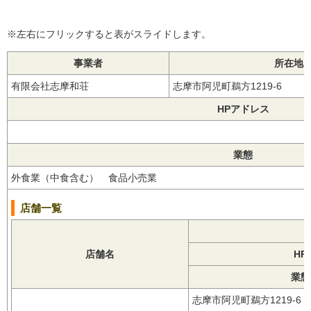
※左右にフリックすると表がスライドします。
事業者
所在地
有限会社志摩和荘
志摩市阿児町鵜方1219-6
HPアドレス
業態
外食業（中食含む） 食品小売業
店舗一覧
店舗名
HP
業態
志摩市阿児町鵜方1219-6