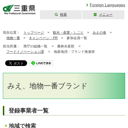
Foreign Languages
検索
メニュー
三重県公式ウェブ
サイト
現在位置：
トップページ
>
観光・産業・しごと
>
みえの食
>
地物一番
>
キャンペーン・PR
>
参加会員一覧
担当所属：
県庁の組織一覧 >
農林水産部 >
フードイノベーション課
>
地産地消・ブランド推進班
みえ、地物一番ブランド
登録事業者一覧
地域で検索