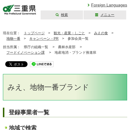
Foreign Languages
検索
メニュー
三重県公式ウェブ
サイト
現在位置：
トップページ
>
観光・産業・しごと
>
みえの食
>
地物一番
>
キャンペーン・PR
>
参加会員一覧
担当所属：
県庁の組織一覧 >
農林水産部 >
フードイノベーション課
>
地産地消・ブランド推進班
みえ、地物一番ブランド
登録事業者一覧
地域で検索