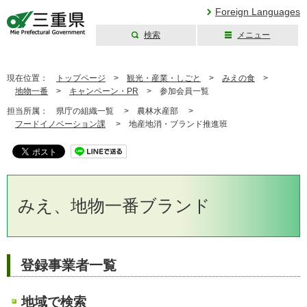
Foreign Languages
検索
メニュー
三重県公式ウェブ
サイト
現在位置：
トップページ
>
観光・産業・しごと
>
みえの食
>
地物一番
>
キャンペーン・PR
>
参加会員一覧
担当所属：
県庁の組織一覧 >
農林水産部 >
フードイノベーション課
>
地産地消・ブランド推進班
みえ、地物一番ブランド
登録事業者一覧
地域で検索