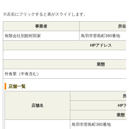
※左右にフリックすると表がスライドします。
事業者
所在
有限会社別館村田家
鳥羽市菅島町380番地
HPアドレス
業態
外食業（中食含む）
店舗一覧
所
店舗名
HPア
業態【
鳥羽市菅島町380番地