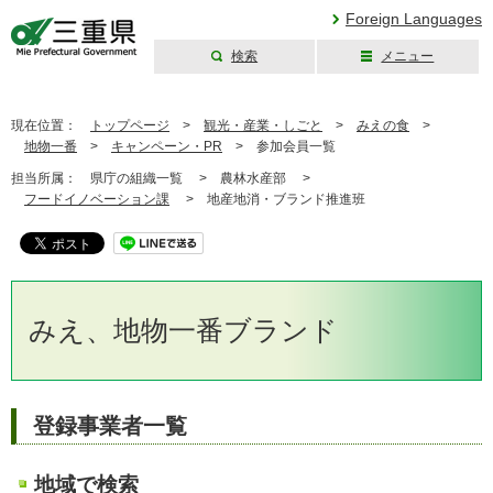
Foreign Languages
検索
メニュー
三重県公式ウェブ
サイト
現在位置：
トップページ
>
観光・産業・しごと
>
みえの食
>
地物一番
>
キャンペーン・PR
>
参加会員一覧
担当所属：
県庁の組織一覧 >
農林水産部 >
フードイノベーション課
>
地産地消・ブランド推進班
みえ、地物一番ブランド
登録事業者一覧
地域で検索