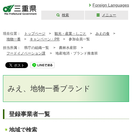
Foreign Languages
検索
メニュー
三重県公式ウェブ
サイト
現在位置：
トップページ
>
観光・産業・しごと
>
みえの食
>
地物一番
>
キャンペーン・PR
>
参加会員一覧
担当所属：
県庁の組織一覧 >
農林水産部 >
フードイノベーション課
>
地産地消・ブランド推進班
みえ、地物一番ブランド
登録事業者一覧
地域で検索