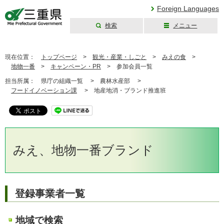
Foreign Languages
検索
メニュー
三重県公式ウェブ
サイト
現在位置：
トップページ
>
観光・産業・しごと
>
みえの食
>
地物一番
>
キャンペーン・PR
>
参加会員一覧
担当所属：
県庁の組織一覧 >
農林水産部 >
フードイノベーション課
>
地産地消・ブランド推進班
みえ、地物一番ブランド
登録事業者一覧
地域で検索