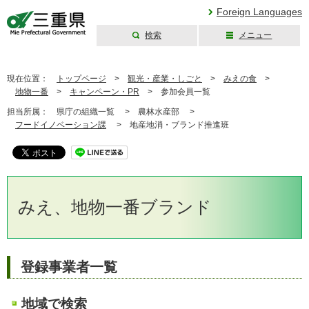
Foreign Languages
検索
メニュー
三重県公式ウェブ
サイト
現在位置：
トップページ
>
観光・産業・しごと
>
みえの食
>
地物一番
>
キャンペーン・PR
>
参加会員一覧
担当所属：
県庁の組織一覧 >
農林水産部 >
フードイノベーション課
>
地産地消・ブランド推進班
みえ、地物一番ブランド
登録事業者一覧
地域で検索