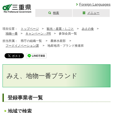
Foreign Languages
検索
メニュー
三重県公式ウェブ
サイト
現在位置：
トップページ
>
観光・産業・しごと
>
みえの食
>
地物一番
>
キャンペーン・PR
>
参加会員一覧
担当所属：
県庁の組織一覧 >
農林水産部 >
フードイノベーション課
>
地産地消・ブランド推進班
みえ、地物一番ブランド
登録事業者一覧
地域で検索