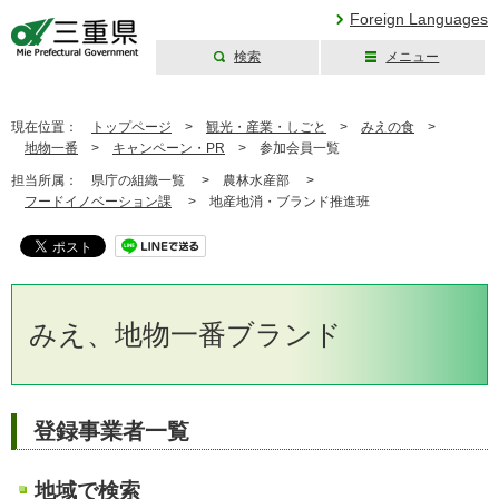
Foreign Languages
検索
メニュー
三重県公式ウェブ
サイト
現在位置：
トップページ
>
観光・産業・しごと
>
みえの食
>
地物一番
>
キャンペーン・PR
>
参加会員一覧
担当所属：
県庁の組織一覧 >
農林水産部 >
フードイノベーション課
>
地産地消・ブランド推進班
みえ、地物一番ブランド
登録事業者一覧
地域で検索