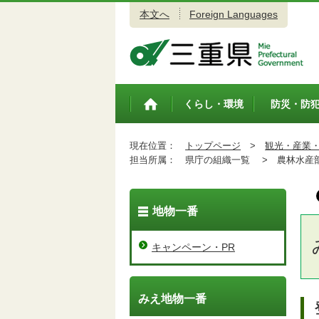
本文へ
Foreign Languages
三重県公式ウェブサイト
くらし・環境
防災・防
トップペ
ージ
現在位置：
トップページ
>
観光・産業
担当所属：
県庁の組織一覧 >
農林水産
地物一番
キャンペーン・PR
みえ地物一番