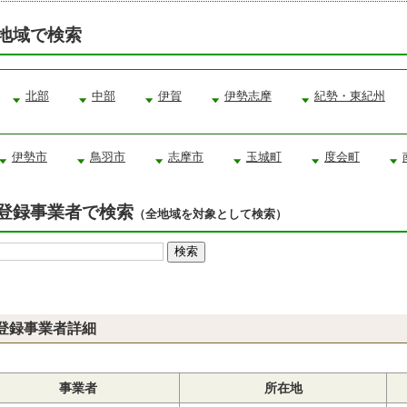
地域で検索
北部
中部
伊賀
伊勢志摩
紀勢・東紀州
伊勢市
鳥羽市
志摩市
玉城町
度会町
登録事業者で検索
（全地域を対象として検索）
登録事業者詳細
事業者
所在地