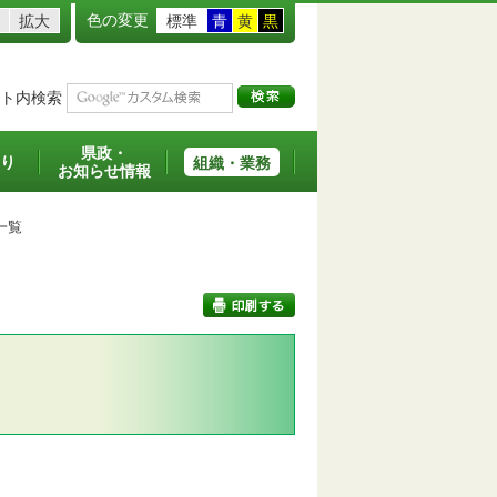
色の変更
拡大
標準
青
黄
黒
ト内検索
県政・
り
組織・業務
お知らせ情報
一覧
印刷する