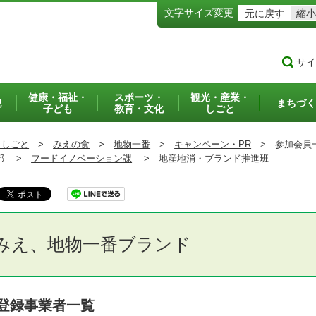
文字サイズ変更
元に戻す
縮小
サイ
健康・福祉・
スポーツ・
観光・産業・
犯
まちづく
子ども
教育・文化
しごと
・しごと
>
みえの食
>
地物一番
>
キャンペーン・PR
>
参加会員
部 >
フードイノベーション課
>
地産地消・ブランド推進班
みえ、地物一番ブランド
登録事業者一覧