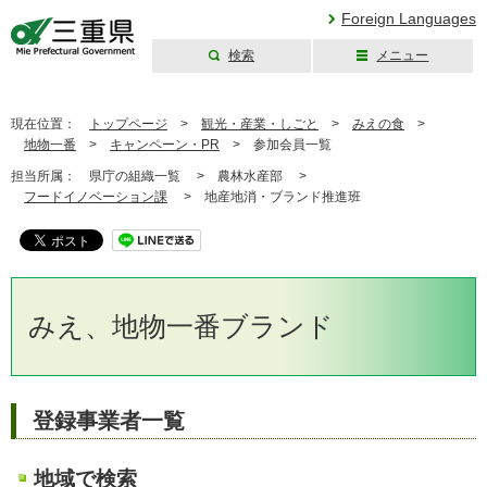
Foreign Languages
検索
メニュー
三重県公式ウェブ
サイト
現在位置：
トップページ
>
観光・産業・しごと
>
みえの食
>
地物一番
>
キャンペーン・PR
>
参加会員一覧
担当所属：
県庁の組織一覧 >
農林水産部 >
フードイノベーション課
>
地産地消・ブランド推進班
みえ、地物一番ブランド
登録事業者一覧
地域で検索