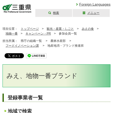
Foreign Languages
検索
メニュー
三重県公式ウェブ
サイト
現在位置：
トップページ
>
観光・産業・しごと
>
みえの食
>
地物一番
>
キャンペーン・PR
>
参加会員一覧
担当所属：
県庁の組織一覧 >
農林水産部 >
フードイノベーション課
>
地産地消・ブランド推進班
みえ、地物一番ブランド
登録事業者一覧
地域で検索