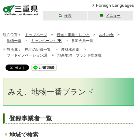
Foreign Languages
検索
メニュー
三重県公式ウェブ
サイト
現在位置：
トップページ
>
観光・産業・しごと
>
みえの食
>
地物一番
>
キャンペーン・PR
>
参加会員一覧
担当所属：
県庁の組織一覧 >
農林水産部 >
フードイノベーション課
>
地産地消・ブランド推進班
みえ、地物一番ブランド
登録事業者一覧
地域で検索