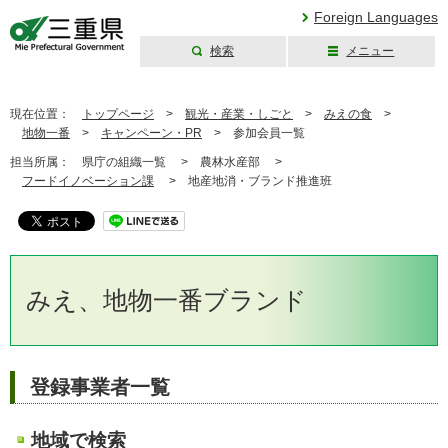
Foreign Languages
検索
メニュー
三重県公式ウェブ
サイト
現在位置：
トップページ
>
観光・産業・しごと
>
みえの食
>
地物一番
>
キャンペーン・PR
>
参加会員一覧
担当所属：
県庁の組織一覧 >
農林水産部 >
フードイノベーション課
>
地産地消・ブランド推進班
みえ、地物一番ブランド
登録事業者一覧
地域で検索