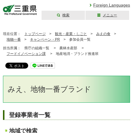
Foreign Languages
検索
メニュー
三重県公式ウェブ
サイト
現在位置：
トップページ
>
観光・産業・しごと
>
みえの食
>
地物一番
>
キャンペーン・PR
>
参加会員一覧
担当所属：
県庁の組織一覧 >
農林水産部 >
フードイノベーション課
>
地産地消・ブランド推進班
みえ、地物一番ブランド
登録事業者一覧
地域で検索