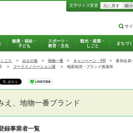
文字サイズ変更
元に戻す
縮小
サイ
健康・福祉・
スポーツ・
観光・産業・
犯
まちづく
子ども
教育・文化
しごと
・しごと
>
みえの食
>
地物一番
>
キャンペーン・PR
>
参加会員
部 >
フードイノベーション課
>
地産地消・ブランド推進班
みえ、地物一番ブランド
登録事業者一覧