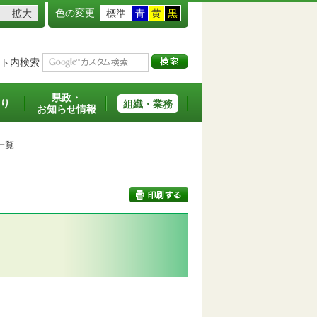
色の変更
拡大
標準
青
黄
黒
ト内検索
県政・
り
組織・業務
お知らせ情報
一覧
印刷する