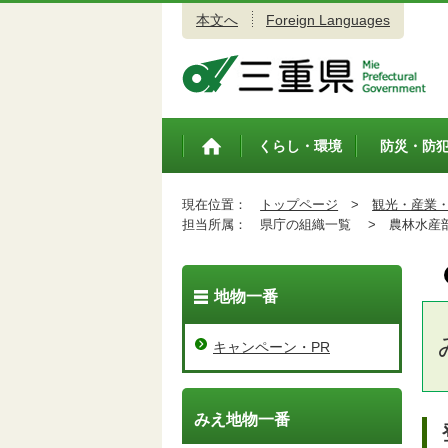
本文へ
Foreign Languages
三重県公式ウェブサイト
くらし・環境
防災・防
トップペ
ージ
現在位置：
トップページ
>
観光・産業
担当所属：
県庁の組織一覧 >
農林水産
地物一番
キャンペーン・PR
みえ地物一番