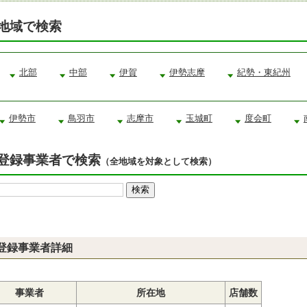
地域で検索
北部
中部
伊賀
伊勢志摩
紀勢・東紀州
伊勢市
鳥羽市
志摩市
玉城町
度会町
登録事業者で検索
（全地域を対象として検索）
登録事業者詳細
事業者
所在地
店舗数