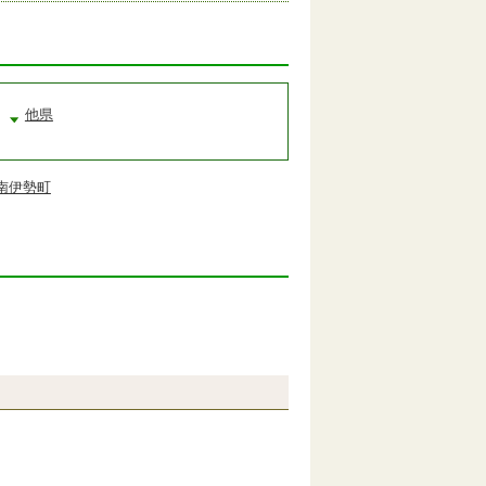
他県
南伊勢町