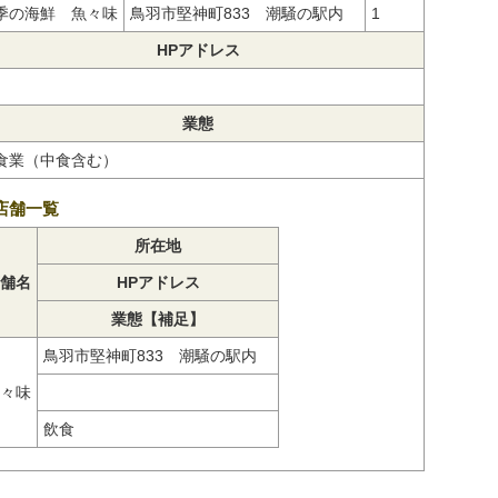
季の海鮮 魚々味
鳥羽市堅神町833 潮騒の駅内
1
HPアドレス
業態
食業（中食含む）
店舗一覧
所在地
舗名
HPアドレス
業態【補足】
鳥羽市堅神町833 潮騒の駅内
々味
飲食