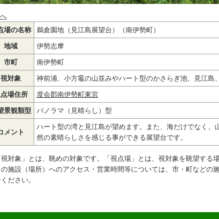
へ
点場の名称
鵜倉園地（見江島展望台）（南伊勢町）
地域
伊勢志摩
市町
南伊勢町
視対象
神前浦、小方竈の山並みやハート型のかさらぎ池、見江島
視点場住所
度会郡南伊勢町東宮
望景観類型
パノラマ（見晴らし）型
ハート型の湾と見江島が望めます。また、海だけでなく、
コメント
然の素晴らしさを感じる事ができる展望台です。
「視対象」とは、眺めの対象です。「視点場」とは、視対象を眺望する
この施設（場所）へのアクセス・営業時間等については、市・町などの
せください。