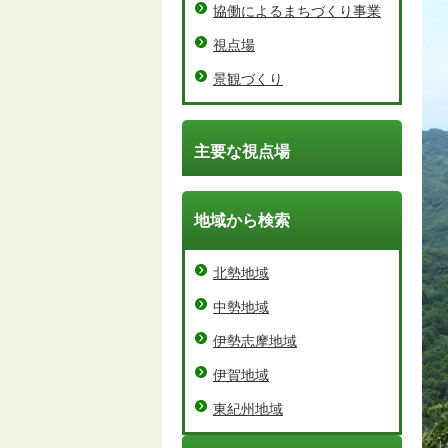
協働によるまちづくり事業
視点場
景観づくり
主要な視点場
地域から検索
北勢地域
中勢地域
伊勢志摩地域
伊賀地域
東紀州地域