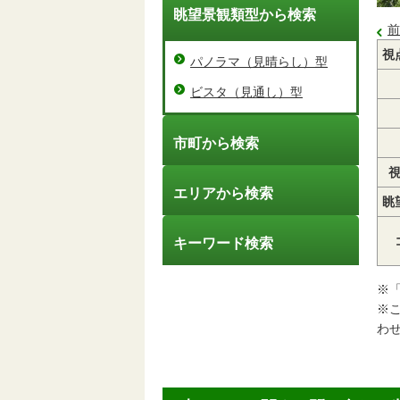
眺望景観類型から検索
前
視
パノラマ（見晴らし）型
ビスタ（見通し）型
市町から検索
エリアから検索
眺
キーワード検索
※
※
わ