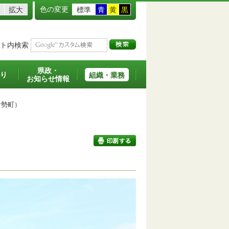
色の変更
拡大
標準
青
黄
黒
ト内検索
県政・
り
組織・業務
お知らせ情報
勢町）
印刷する