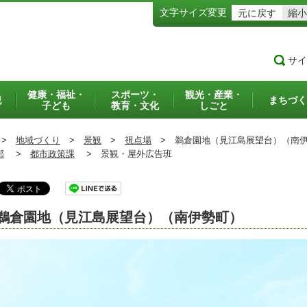
文字サイズ変更
元に戻す
縮小
サイ
健康・福祉・
スポーツ・
観光・産業・
犯
まちづく
子ども
教育・文化
しごと
>
地域づくり
>
景観
>
視点場
>
鵜倉園地（見江島展望台）（南伊
部
>
都市政策課
>
景観・屋外広告班
鵜倉園地（見江島展望台）（南伊勢町）