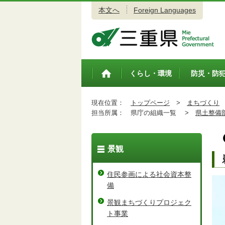
本文へ
Foreign Languages
三重県公式ウェブサイト
くらし・環境
防災・防
トップペ
ージ
現在位置：
トップページ
>
まちづくり
担当所属：
県庁の組織一覧 >
県土整備
景観
住民参画による社会資本整
備
景観まちづくりプロジェク
ト事業